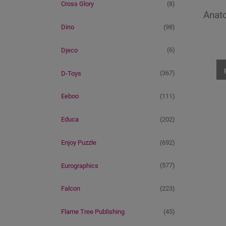
(8)
Cross Glory
Anato
(98)
Dino
(6)
Djeco
(367)
D-Toys
(111)
Eeboo
(202)
Educa
(692)
Enjoy Puzzle
(577)
Eurographics
(223)
Falcon
(45)
Flame Tree Publishing