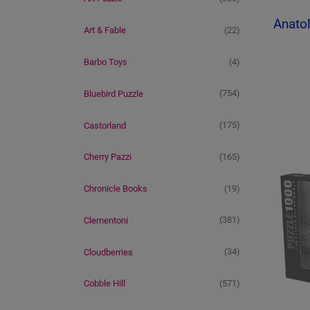
Anatol
(22)
Art & Fable
(4)
Barbo Toys
(754)
Bluebird Puzzle
(175)
Castorland
(165)
Cherry Pazzi
(19)
Chronicle Books
(381)
Clementoni
(34)
Cloudberries
(571)
Cobble Hill