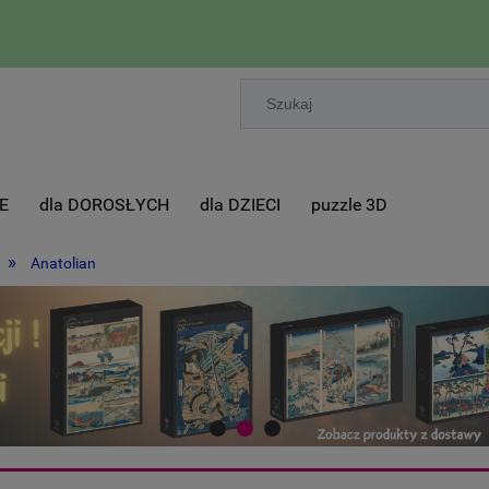
E
dla DOROSŁYCH
dla DZIECI
puzzle 3D
»
Anatolian