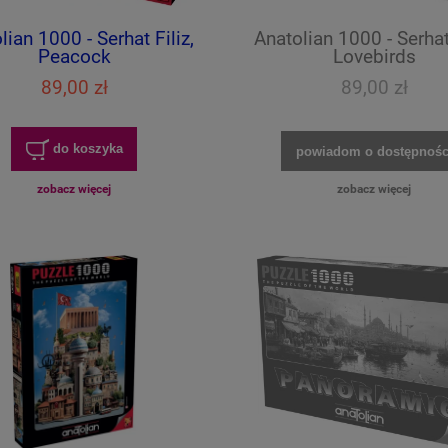
lian 1000 - Serhat Filiz,
Anatolian 1000 - Serhat 
Peacock
Lovebirds
89,00 zł
89,00 zł
do koszyka
powiadom o dostępnośc
zobacz więcej
zobacz więcej