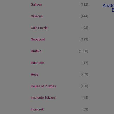
(182)
Anato
Galison
B
(444)
Gibsons
(92)
Gold Puzzle
(123)
GoodLoot
(1850)
Grafika
(17)
Hachette
(263)
Heye
(100)
House of Puzzles
(45)
Impronte Edizioni
(53)
Interdruk