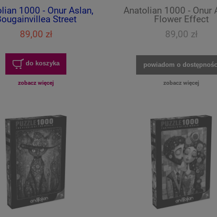
lian 1000 - Onur Aslan,
Anatolian 1000 - Onur 
ougainvillea Street
Flower Effect
89,00 zł
89,00 zł
do koszyka
powiadom o dostępnośc
zobacz więcej
zobacz więcej