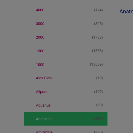
(124)
4000
Anato
(325)
3000
(1738)
2000
(1368)
1500
(15069)
1000
(10)
Alex Clark
(197)
Alipson
(60)
Aquarius
(189)
Anatolian
(305)
Art Puzzle