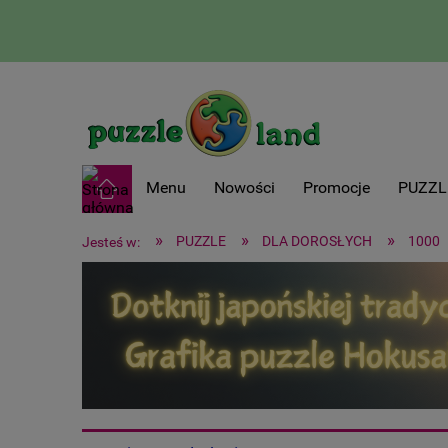
Menu
Nowości
Promocje
PUZZL
»
»
»
PUZZLE
DLA DOROSŁYCH
1000
Jesteś w: