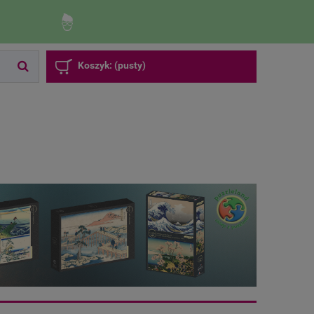
Zaloguj się
Zarejestruj się
Koszyk:
(pusty)