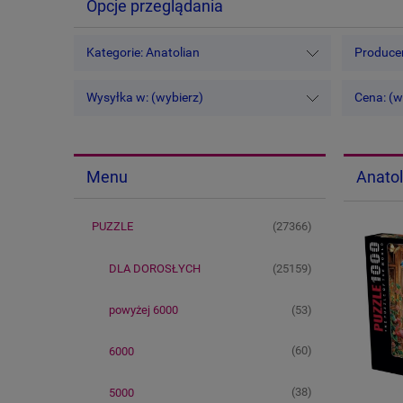
Opcje przeglądania
Kategorie: Anatolian
Producen
Wysyłka w: (wybierz)
Cena: (w
Anatol
Menu
(27366)
PUZZLE
(25159)
DLA DOROSŁYCH
(53)
powyżej 6000
(60)
6000
(38)
5000