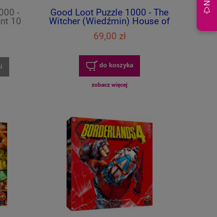
000 -
Good Loot Puzzle 1000 - The
unt 10
Witcher (Wiedźmin) House of
ters
Glass
69,00 zł
do koszyka
i
zobacz więcej