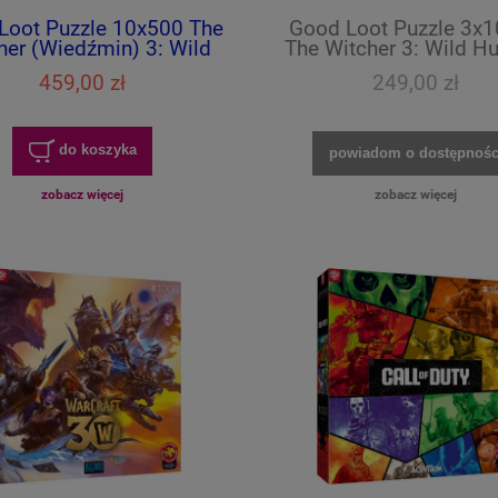
Loot Puzzle 10x500 The
Good Loot Puzzle 3x1
her (Wiedźmin) 3: Wild
The Witcher 3: Wild H
Hunt
Years of Killing Mons
459,00 zł
249,00 zł
Trilogy
do koszyka
powiadom o dostępnośc
zobacz więcej
zobacz więcej