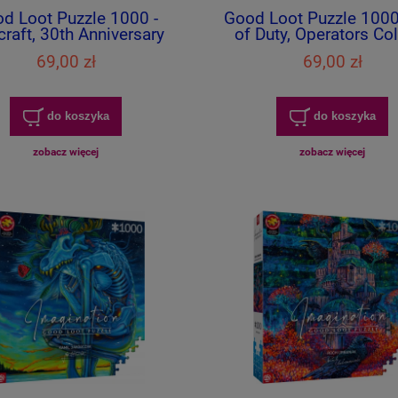
d Loot Puzzle 1000 -
Good Loot Puzzle 1000 
raft, 30th Anniversary
of Duty, Operators Co
69,00 zł
69,00 zł
do koszyka
do koszyka
zobacz więcej
zobacz więcej