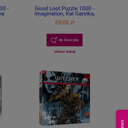
00 -
Good Loot Puzzle 1000 -
na
Imagination, Kat Garstka,
tasim
Kolekcja Oneironauty II
69,00 zł
do koszyka
zobacz więcej
News