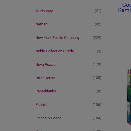
Goo
Kamil
(21)
Mudpuppy
(92)
Nathan
(229)
New York Puzzle Company
(3)
Noble Collection Puzzle
(179)
Nova Puzzle
(105)
Otter House
(0)
Paperblanks
(106)
Piatnik
(184)
Pieces & Peace