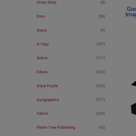
(8)
Cross Glory
Goo
Imag
(98)
Dino
(6)
Djeco
(367)
D-Toys
(111)
Eeboo
(202)
Educa
(692)
Enjoy Puzzle
(577)
Eurographics
(223)
Falcon
(45)
Flame Tree Publishing