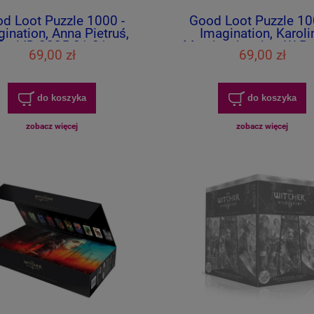
d Loot Puzzle 1000 -
Good Loot Puzzle 10
ination, Anna Pietruś,
Imagination, Karoli
Bral ID-2025-01-01
Matyjaszkowicz, W P
69,00 zł
69,00 zł
Gąszczu Tryptyk
do koszyka
do koszyka
zobacz więcej
zobacz więcej