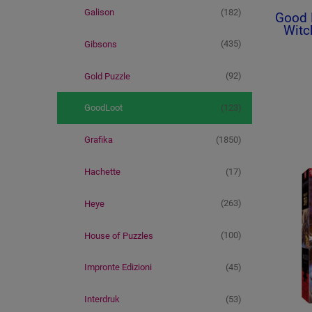
(182)
Galison
Good 
Witc
(435)
Gibsons
(92)
Gold Puzzle
(123)
GoodLoot
(1850)
Grafika
(17)
Hachette
(263)
Heye
(100)
House of Puzzles
(45)
Impronte Edizioni
(53)
Interdruk