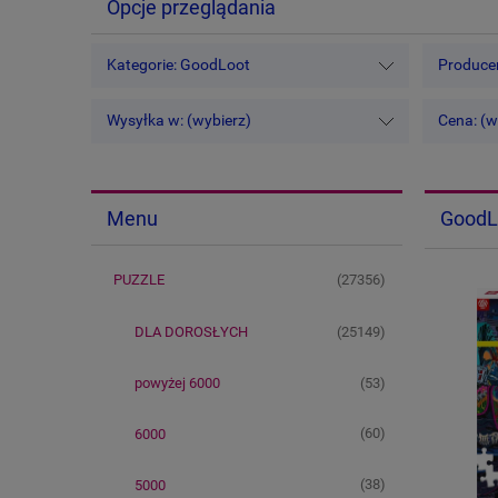
Opcje przeglądania
Kategorie: GoodLoot
Producen
Wysyłka w: (wybierz)
Cena: (w
GoodL
Menu
(27356)
PUZZLE
(25149)
DLA DOROSŁYCH
(53)
powyżej 6000
(60)
6000
(38)
5000