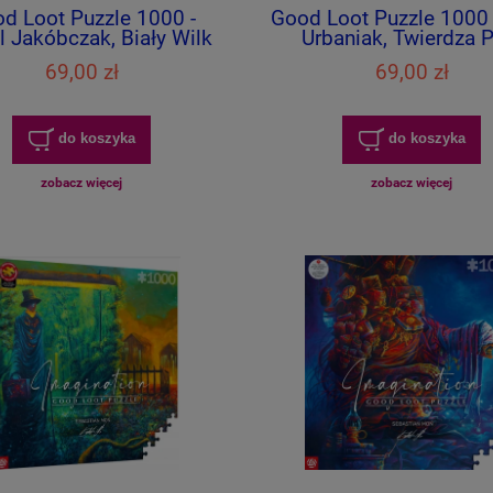
d Loot Puzzle 1000 -
Good Loot Puzzle 1000 
 Jakóbczak, Biały Wilk
Urbaniak, Twierdza P
Kruków
69,00 zł
69,00 zł
do koszyka
do koszyka
zobacz więcej
zobacz więcej