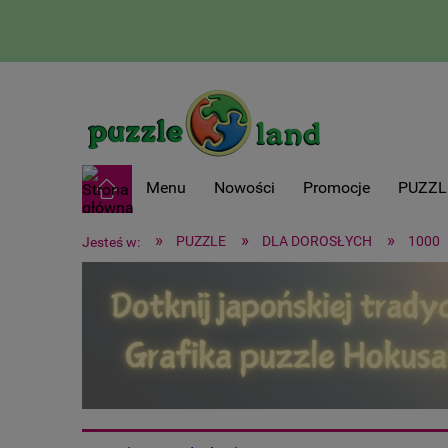
Menu
Nowości
Promocje
PUZZL
»
»
»
PUZZLE
DLA DOROSŁYCH
1000
Jesteś w: