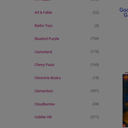
Goo
(22)
Art & Fable
G
Wie
(4)
Barbo Toys
(754)
Bluebird Puzzle
(175)
Castorland
(165)
Cherry Pazzi
(19)
Chronicle Books
(381)
Clementoni
(34)
Cloudberries
(571)
Cobble Hill