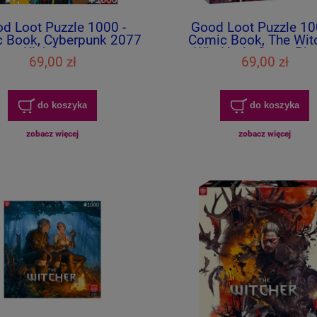
d Loot Puzzle 1000 -
Good Loot Puzzle 10
 Book, Cyberpunk 2077
Comic Book, The Witc
Kickdown
Wiedźmin Corvo Bia
69,00 zł
69,00 zł
do koszyka
do koszyka
zobacz więcej
zobacz więcej