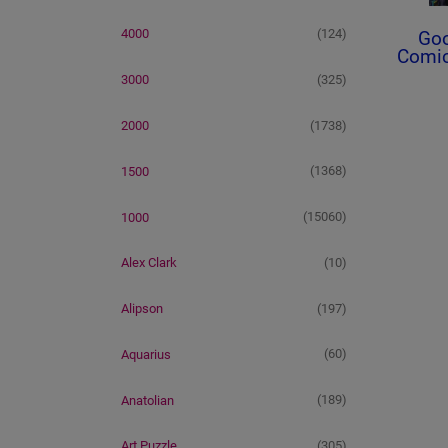
(124)
4000
Goo
Comic
(325)
3000
(1738)
2000
(1368)
1500
(15060)
1000
(10)
Alex Clark
(197)
Alipson
(60)
Aquarius
(189)
Anatolian
(305)
Art Puzzle