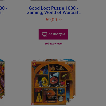
00 -
Good Loot Puzzle 1000 -
r,
Gaming, World of Warcraft,
rs
Midnight Against the Void
69,00 zł
do koszyka
zobacz więcej