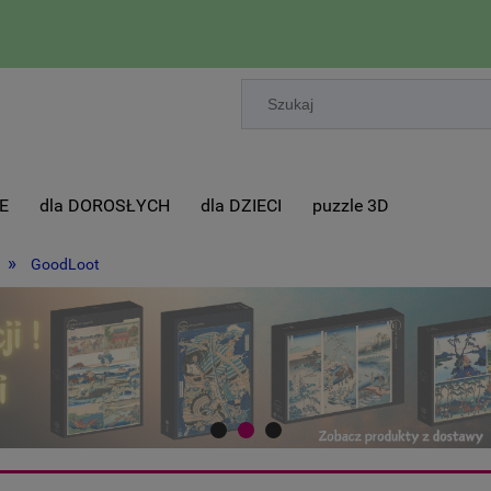
E
dla DOROSŁYCH
dla DZIECI
puzzle 3D
»
GoodLoot