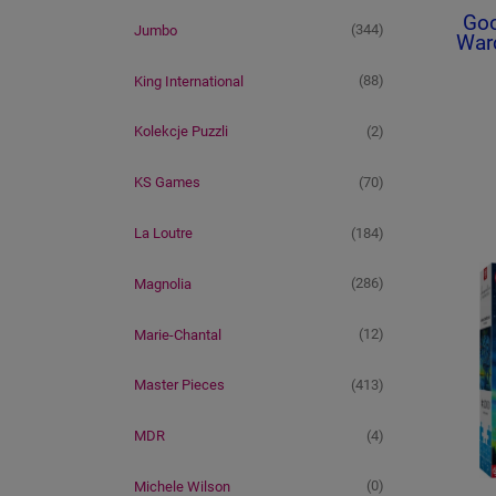
Goo
(344)
Jumbo
Warc
(88)
King International
(2)
Kolekcje Puzzli
(70)
KS Games
(184)
La Loutre
(286)
Magnolia
(12)
Marie-Chantal
(413)
Master Pieces
(4)
MDR
(0)
Michele Wilson