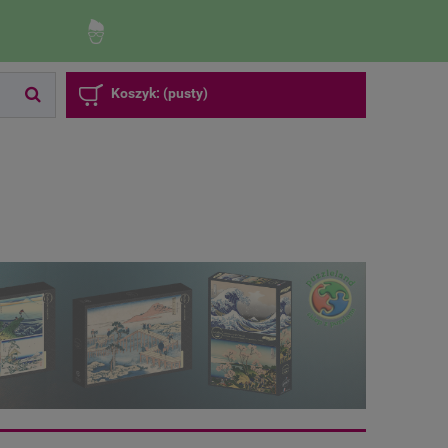
Zaloguj się
Zarejestruj się
Koszyk:
(pusty)