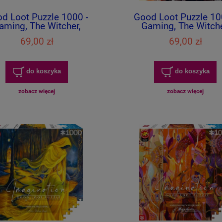
d Loot Puzzle 1000 -
Good Loot Puzzle 10
aming, The Witcher,
Gaming, The Witche
dźmin Journey of Ciri
Wiedźmin Monste
69,00 zł
69,00 zł
do koszyka
do koszyka
zobacz więcej
zobacz więcej