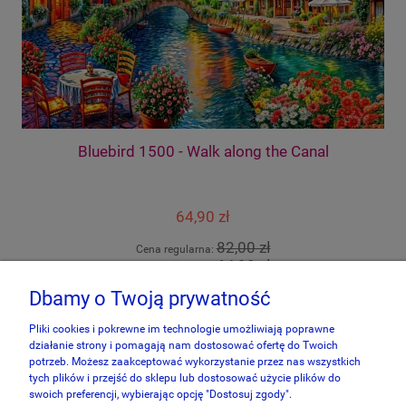
Bluebird 1500 - Walk along the Canal
64,90 zł
82,00 zł
Cena regularna:
64,90 zł
Najniższa cena:
Dbamy o Twoją prywatność
do koszyka
Pliki cookies i pokrewne im technologie umożliwiają poprawne
działanie strony i pomagają nam dostosować ofertę do Twoich
potrzeb. Możesz zaakceptować wykorzystanie przez nas wszystkich
tych plików i przejść do sklepu lub dostosować użycie plików do
swoich preferencji, wybierając opcję "Dostosuj zgody".