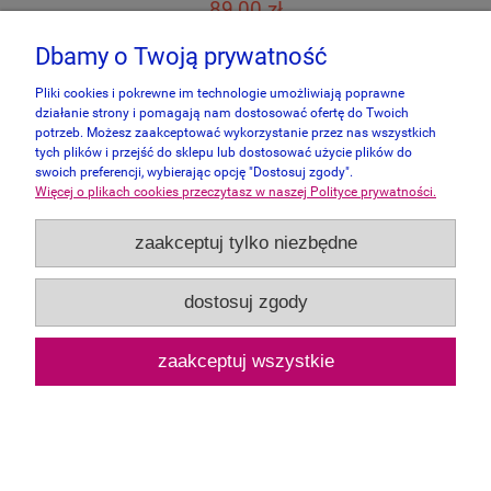
89,00 zł
Dbamy o Twoją prywatność
do koszyka
Pliki cookies i pokrewne im technologie umożliwiają poprawne
działanie strony i pomagają nam dostosować ofertę do Twoich
potrzeb. Możesz zaakceptować wykorzystanie przez nas wszystkich
tych plików i przejść do sklepu lub dostosować użycie plików do
swoich preferencji, wybierając opcję "Dostosuj zgody".
Więcej o plikach cookies przeczytasz w naszej Polityce prywatności.
zaakceptuj tylko niezbędne
dostosuj zgody
zaakceptuj wszystkie
Gibsons 500 - Ileana Oakley, Celebrating
Summer