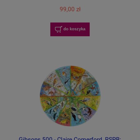
99,00 zł
do koszyka
Gibsons 500 - Claire Comerford, RSPB: