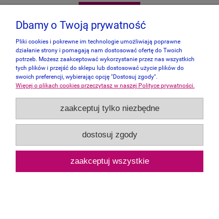
do koszyka
Dbamy o Twoją prywatność
Pliki cookies i pokrewne im technologie umożliwiają poprawne
działanie strony i pomagają nam dostosować ofertę do Twoich
potrzeb. Możesz zaakceptować wykorzystanie przez nas wszystkich
tych plików i przejść do sklepu lub dostosować użycie plików do
swoich preferencji, wybierając opcję "Dostosuj zgody".
Więcej o plikach cookies przeczytasz w naszej Polityce prywatności.
zaakceptuj tylko niezbędne
dostosuj zgody
zaakceptuj wszystkie
Educa 2 x 100 - Inside/Outside - Vessel
64,00 zł