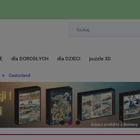
E
dla DOROSŁYCH
dla DZIECI
puzzle 3D
»
Castorland