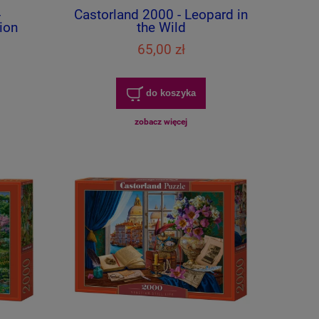
-
Castorland 2000 - Leopard in
ion
the Wild
65,00 zł
do koszyka
zobacz więcej