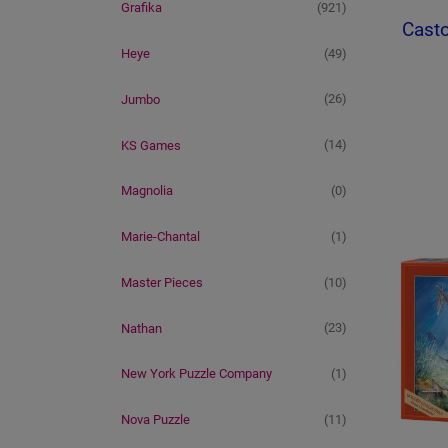
(921)
Grafika
Casto
(49)
Heye
(26)
Jumbo
(14)
KS Games
(0)
Magnolia
(1)
Marie-Chantal
(10)
Master Pieces
(23)
Nathan
(1)
New York Puzzle Company
(11)
Nova Puzzle