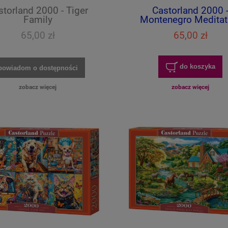
storland 2000 - Tiger
Castorland 2000 
Family
Montenegro Meditat
65,00 zł
65,00 zł
do koszyka
powiadom o dostępności
zobacz więcej
zobacz więcej