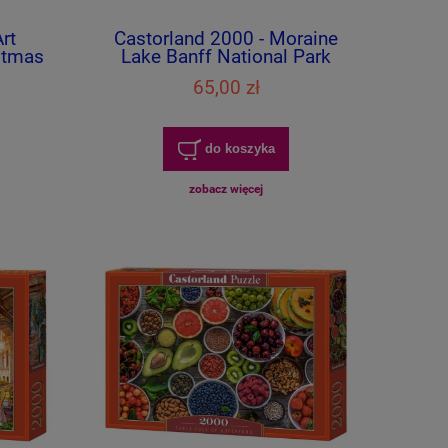
rt
Castorland 2000 - Moraine
istmas
Lake Banff National Park
65,00 zł
do koszyka
zobacz więcej