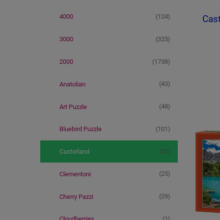
(124)
4000
Cast
(325)
3000
(1738)
2000
(43)
Anatolian
(48)
Art Puzzle
(101)
Bluebird Puzzle
(47)
Castorland
(25)
Clementoni
(29)
Cherry Pazzi
(1)
Cloudberries