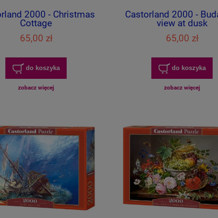
rland 2000 - Christmas
Castorland 2000 - Bud
Cottage
view at dusk
65,00 zł
65,00 zł
do koszyka
do koszyka
zobacz więcej
zobacz więcej