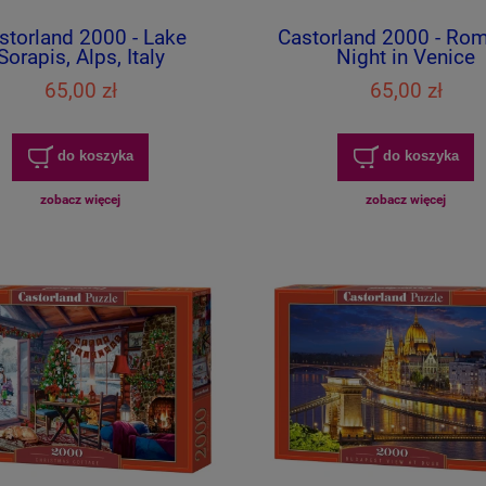
storland 2000 - Lake
Castorland 2000 - Rom
Sorapis, Alps, Italy
Night in Venice
65,00 zł
65,00 zł
do koszyka
do koszyka
zobacz więcej
zobacz więcej