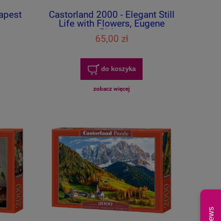
apest
Castorland 2000 - Elegant Still
Life with Flowers, Eugene
Bidau
65,00 zł
do koszyka
zobacz więcej
News