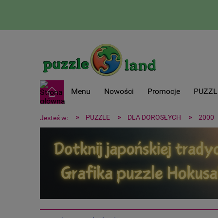
Menu
Nowości
Promocje
PUZZL
»
»
»
PUZZLE
DLA DOROSŁYCH
2000
Jesteś w: