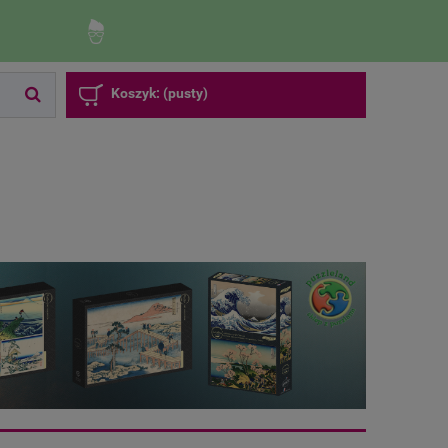
Zaloguj się
Zarejestruj się
Koszyk:
(pusty)