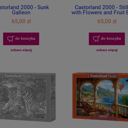
storland 2000 - Sunk
Castorland 2000 - Still
Galleon
with Flowers and Fruit 
65,00 zł
65,00 zł
do koszyka
do koszyka
zobacz więcej
zobacz więcej