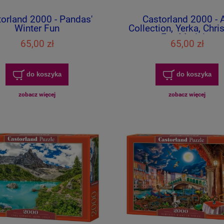
orland 2000 - Pandas'
Castorland 2000 - A
Winter Fun
Collection, Yerka, Chr
Eve Madeira
65,00 zł
65,00 zł
do koszyka
do koszyka
zobacz więcej
zobacz więcej