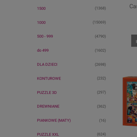
Ca
(1368)
1500
(15069)
1000
(4790)
500 - 999
(1602)
do 499
(2698)
DLA DZIECI
(232)
KONTUROWE
(297)
PUZZLE 3D
(362)
DREWNIANE
(16)
PIANKOWE (MATY)
(624)
PUZZLE XXL