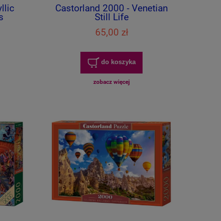
llic
Castorland 2000 - Venetian
s
Still Life
65,00 zł
do koszyka
zobacz więcej