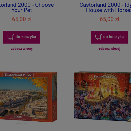
torland 2000 - Choose
Castorland 2000 - Idy
Your Pet
House with Horse
65,00 zł
65,00 zł
do koszyka
do koszyka
zobacz więcej
zobacz więcej