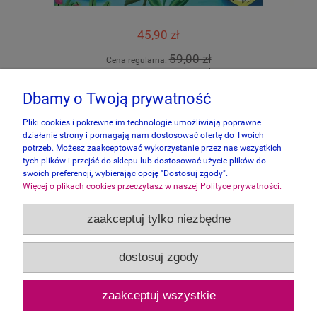
45,90 zł
59,00 zł
Cena regularna:
48,90 zł
Najniższa cena:
Dbamy o Twoją prywatność
do koszyka
Pliki cookies i pokrewne im technologie umożliwiają poprawne
działanie strony i pomagają nam dostosować ofertę do Twoich
potrzeb. Możesz zaakceptować wykorzystanie przez nas wszystkich
tych plików i przejść do sklepu lub dostosować użycie plików do
swoich preferencji, wybierając opcję "Dostosuj zgody".
Więcej o plikach cookies przeczytasz w naszej Polityce prywatności.
Informacje
zaakceptuj tylko niezbędne
Panel Klienta
dostosuj zgody
Zakupy
zaakceptuj wszystkie
Pomoc