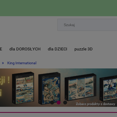
E
dla DOROSŁYCH
dla DZIECI
puzzle 3D
»
King International