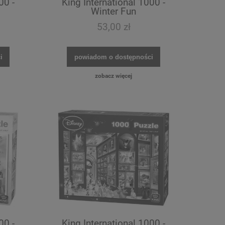
00 -
King International 1000 -
Winter Fun
53,00 zł
i
powiadom o dostępności
zobacz więcej
00 -
King International 1000 -