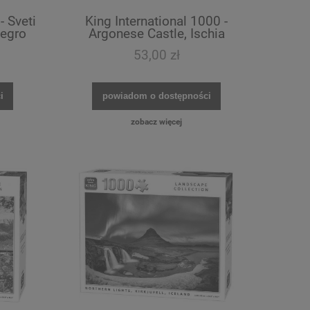
- Sveti
King International 1000 -
negro
Argonese Castle, Ischia
Island, Italy
53,00 zł
i
powiadom o dostępności
zobacz więcej