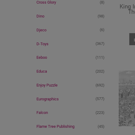
(8)
Cross Glory
King I
Th
(98)
Dino
(6)
Djeco
(367)
D-Toys
(111)
Eeboo
(202)
Educa
(692)
Enjoy Puzzle
(577)
Eurographics
(223)
Falcon
(45)
Flame Tree Publishing