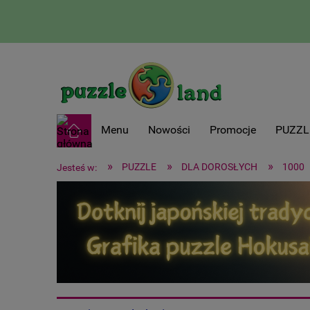
Menu
Nowości
Promocje
PUZZL
»
»
»
PUZZLE
DLA DOROSŁYCH
1000
Jesteś w: