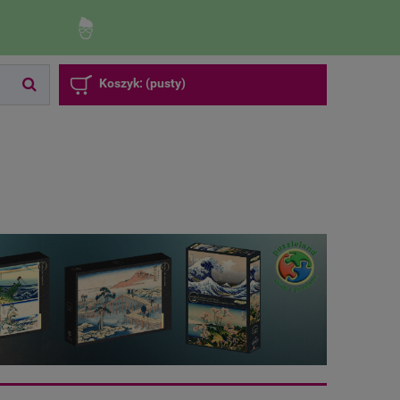
Zaloguj się
Zarejestruj się
Koszyk:
(pusty)