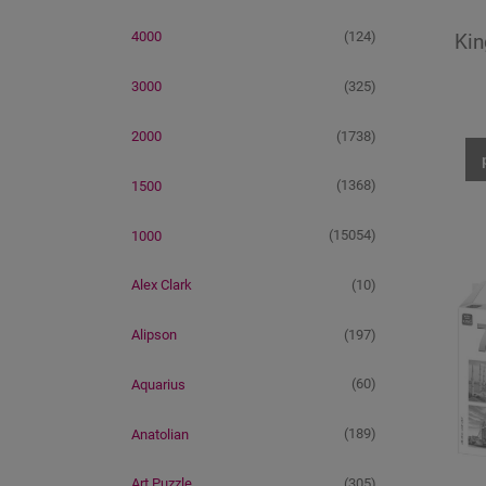
(124)
4000
Kin
(325)
3000
(1738)
2000
(1368)
1500
(15054)
1000
(10)
Alex Clark
(197)
Alipson
(60)
Aquarius
(189)
Anatolian
(305)
Art Puzzle