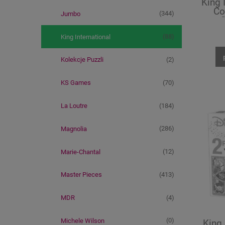
King 
Co
(344)
Jumbo
(88)
King International
(2)
Kolekcje Puzzli
(70)
KS Games
(184)
La Loutre
(286)
Magnolia
(12)
Marie-Chantal
(413)
Master Pieces
(4)
MDR
(0)
Michele Wilson
King 