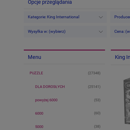
Opcje przeglądania
Kategorie: King International
Producen
Wysyłka w: (wybierz)
Cena: (w
King I
Menu
(27348)
PUZZLE
(25141)
DLA DOROSŁYCH
(53)
powyżej 6000
(60)
6000
(38)
5000