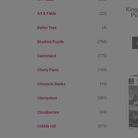
King
(22)
Art & Fable
Pu
(4)
Barbo Toys
(754)
Bluebird Puzzle
(175)
Castorland
(165)
Cherry Pazzi
(19)
Chronicle Books
(381)
Clementoni
(34)
Cloudberries
(571)
Cobble Hill