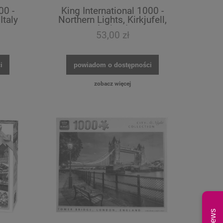
00 -
King International 1000 -
Italy
Northern Lights, Kirkjufell,
Iceland
53,00 zł
i
powiadom o dostępności
zobacz więcej
News