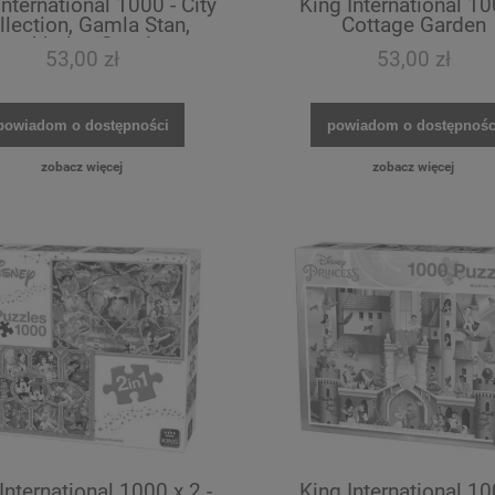
International 1000 - City
King International 10
llection, Gamla Stan,
Cottage Garden
Stockholm, Sweden
53,00 zł
53,00 zł
powiadom o dostępności
powiadom o dostępnośc
zobacz więcej
zobacz więcej
International 1000 x 2 -
King International 10