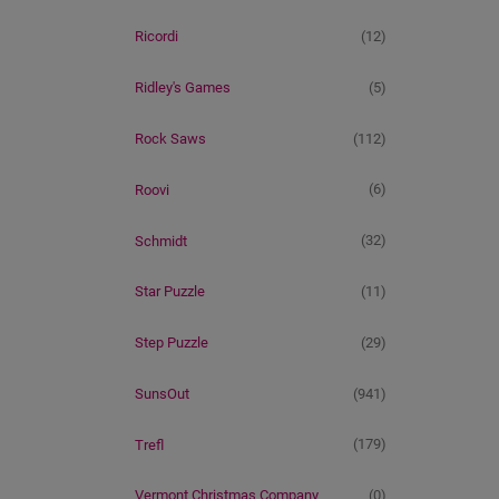
(12)
Ricordi
(5)
Ridley's Games
(112)
Rock Saws
(6)
Roovi
(32)
Schmidt
(11)
Star Puzzle
(29)
Step Puzzle
(941)
SunsOut
(179)
Trefl
(0)
Vermont Christmas Company