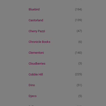
(194)
Bluebird
(139)
Castorland
(47)
Cherry Pazzi
(6)
Chronicle Books
(140)
Clementoni
(3)
Cloudberries
(225)
Cobble Hill
(51)
Dino
(5)
Djeco