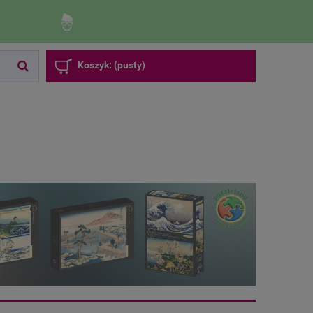
Zaloguj się
Zarejestruj się
Koszyk:
(pusty)