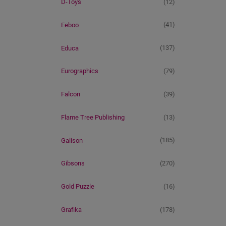
(12)
D-Toys
(41)
Eeboo
(137)
Educa
(79)
Eurographics
(39)
Falcon
(13)
Flame Tree Publishing
(185)
Galison
(270)
Gibsons
(16)
Gold Puzzle
(178)
Grafika