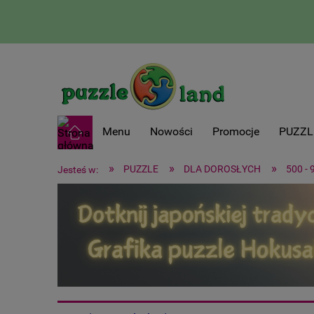
Menu
Nowości
Promocje
PUZZL
»
»
»
PUZZLE
DLA DOROSŁYCH
500 - 
Jesteś w: