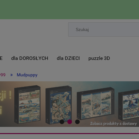
E
dla DOROSŁYCH
dla DZIECI
puzzle 3D
»
999
Mudpuppy