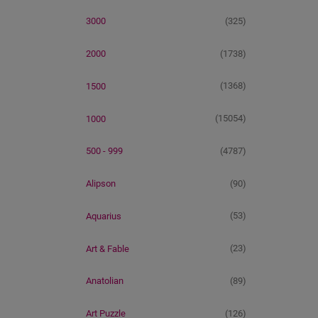
(325)
3000
(1738)
2000
(1368)
1500
(15054)
1000
(4787)
500 - 999
(90)
Alipson
(53)
Aquarius
(23)
Art & Fable
(89)
Anatolian
(126)
Art Puzzle