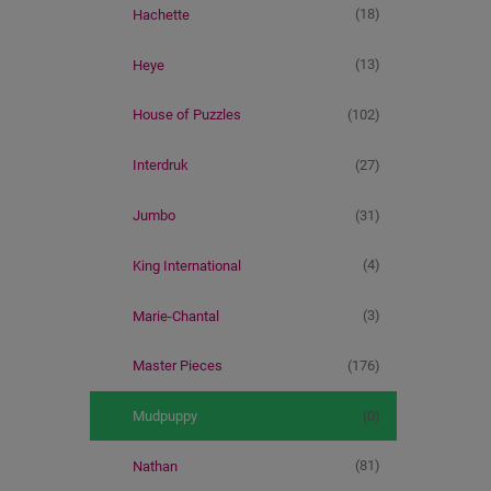
(18)
Hachette
(13)
Heye
(102)
House of Puzzles
(27)
Interdruk
(31)
Jumbo
(4)
King International
(3)
Marie-Chantal
(176)
Master Pieces
(0)
Mudpuppy
(81)
Nathan