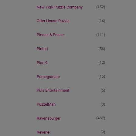
(152)
New York Puzzle Company
(14)
Otter House Puzzle
(111)
Pieces & Peace
(56)
Pintoo
(12)
Plan 9
(15)
Pomegranate
(5)
Puls Entertainment
(0)
PuzzelMan
(467)
Ravensburger
(3)
Reverie