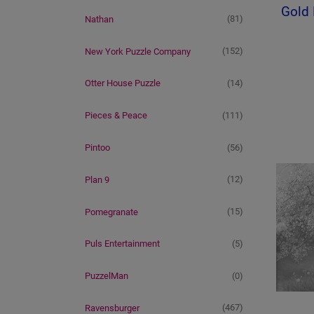
Gold 
(81)
Nathan
(152)
New York Puzzle Company
(14)
Otter House Puzzle
(111)
Pieces & Peace
(56)
Pintoo
(12)
Plan 9
(15)
Pomegranate
(5)
Puls Entertainment
(0)
PuzzelMan
(467)
Ravensburger