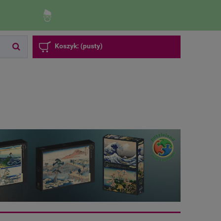
Zaloguj się
Zarejestruj się
Koszyk:
(pusty)