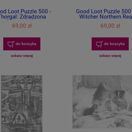
od Loot Puzzle 500 -
Good Loot Puzzle 500 
Thorgal: Zdradzona
Witcher Northern Re
Czarodziejka
69,00 zł
69,00 zł
do koszyka
do koszyka
zobacz więcej
zobacz więcej