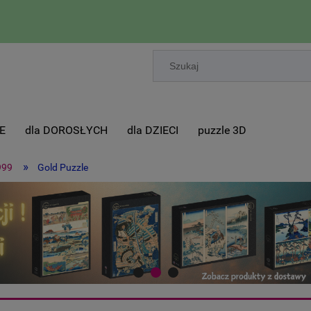
E
dla DOROSŁYCH
dla DZIECI
puzzle 3D
»
999
Gold Puzzle