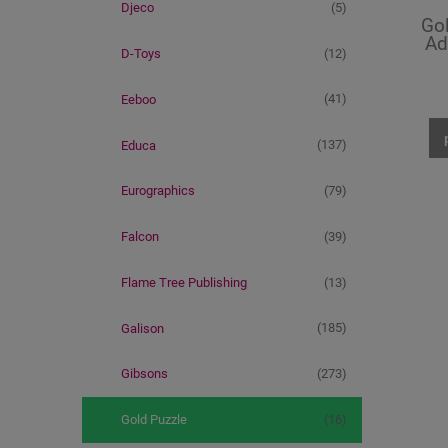
(5)
Djeco
Gol
Ad
(12)
D-Toys
(41)
Eeboo
(137)
Educa
(79)
Eurographics
(39)
Falcon
(13)
Flame Tree Publishing
(185)
Galison
(273)
Gibsons
(16)
Gold Puzzle