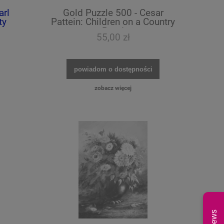
arl
Gold Puzzle 500 - Cesar
ty
Pattein: Children on a Country
Road
55,00 zł
powiadom o dostępności
zobacz więcej
News