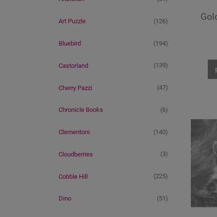
Gol
(126)
Art Puzzle
(194)
Bluebird
(139)
Castorland
(47)
Cherry Pazzi
(6)
Chronicle Books
(140)
Clementoni
(3)
Cloudberries
(225)
Cobble Hill
(51)
Dino