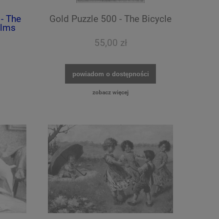
- The
Gold Puzzle 500 - The Bicycle
alms
55,00 zł
powiadom o dostępności
zobacz więcej