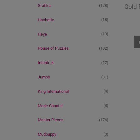
(178)
Gold 
Grafika
(18)
Hachette
(13)
Heye
(102)
House of Puzzles
(27)
Interdruk
(31)
Jumbo
(4)
King International
(3)
Marie-Chantal
(176)
Master Pieces
(0)
Mudpuppy