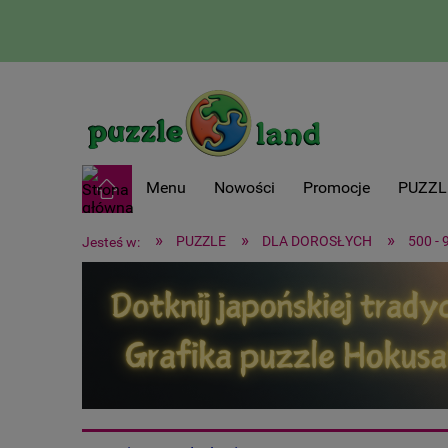
Menu
Nowości
Promocje
PUZZL
»
»
»
PUZZLE
DLA DOROSŁYCH
500 - 
Jesteś w: