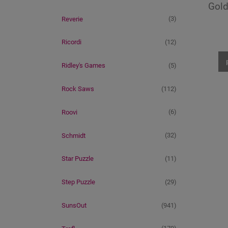
Gold
(3)
Reverie
(12)
Ricordi
(5)
Ridley's Games
(112)
Rock Saws
(6)
Roovi
(32)
Schmidt
(11)
Star Puzzle
(29)
Step Puzzle
(941)
SunsOut