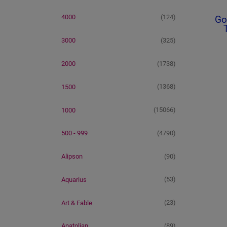
(124)
4000
Go
(325)
3000
(1738)
2000
(1368)
1500
(15066)
1000
(4790)
500 - 999
(90)
Alipson
(53)
Aquarius
(23)
Art & Fable
(89)
Anatolian