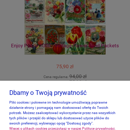
 of
Enjoy Puzzle 1000 - Vintage Flower Seed Packets
75,90 zł
94,00 zł
Cena regularna:
75,90 zł
Najniższa cena:
Dbamy o Twoją prywatność
do koszyka
Pliki cookies i pokrewne im technologie umożliwiają poprawne
działanie strony i pomagają nam dostosować ofertę do Twoich
potrzeb. Możesz zaakceptować wykorzystanie przez nas wszystkich
tych plików i przejść do sklepu lub dostosować użycie plików do
swoich preferencji, wybierając opcję "Dostosuj zgody".
Więcej o plikach cookies przeczytasz w naszej Polityce prywatności.