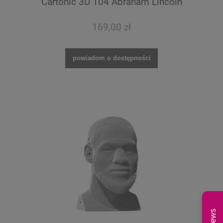
Cartonic 3D 104 Abraham Lincoln
169,00 zł
powiadom o dostępności
News