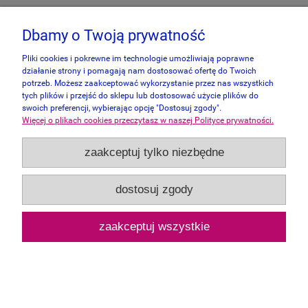
Dbamy o Twoją prywatność
Pliki cookies i pokrewne im technologie umożliwiają poprawne
działanie strony i pomagają nam dostosować ofertę do Twoich
potrzeb. Możesz zaakceptować wykorzystanie przez nas wszystkich
tych plików i przejść do sklepu lub dostosować użycie plików do
swoich preferencji, wybierając opcję "Dostosuj zgody".
Więcej o plikach cookies przeczytasz w naszej Polityce prywatności.
zaakceptuj tylko niezbędne
Cartonic 3D 110 Barack Obama
dostosuj zgody
169,00 zł
zaakceptuj wszystkie
powiadom o dostępności