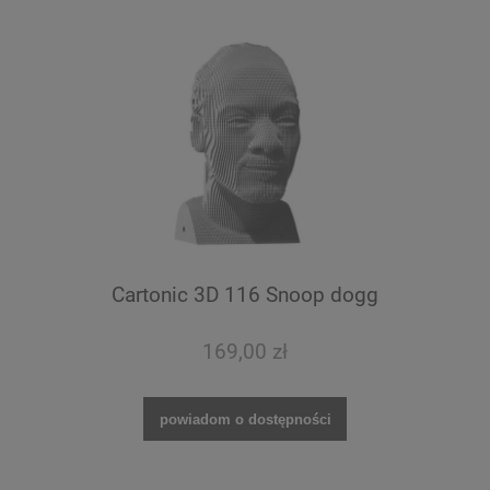
Cartonic 3D 116 Snoop dogg
169,00 zł
powiadom o dostępności