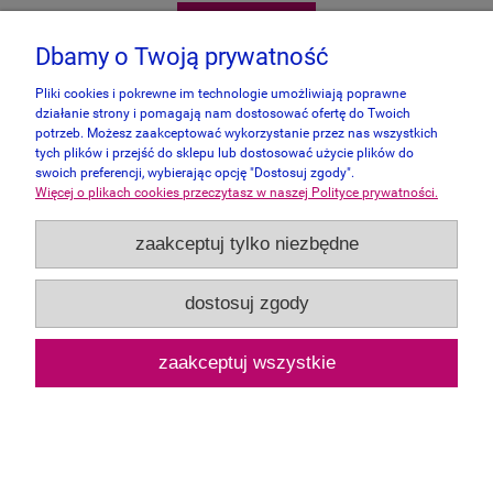
do koszyka
Dbamy o Twoją prywatność
Pliki cookies i pokrewne im technologie umożliwiają poprawne
działanie strony i pomagają nam dostosować ofertę do Twoich
potrzeb. Możesz zaakceptować wykorzystanie przez nas wszystkich
tych plików i przejść do sklepu lub dostosować użycie plików do
swoich preferencji, wybierając opcję "Dostosuj zgody".
Więcej o plikach cookies przeczytasz w naszej Polityce prywatności.
zaakceptuj tylko niezbędne
dostosuj zgody
zaakceptuj wszystkie
Alipson 2x500 - Petite Ballerine et Jardin
Romantique
59,00 zł