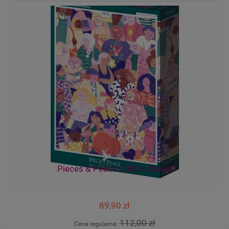
es
Pieces & Peace 1000 - Crowd
89,90 zł
112,00 zł
Cena regularna: