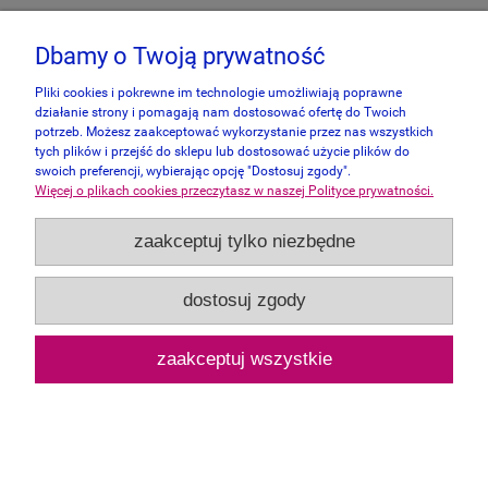
Dbamy o Twoją prywatność
Pliki cookies i pokrewne im technologie umożliwiają poprawne
działanie strony i pomagają nam dostosować ofertę do Twoich
potrzeb. Możesz zaakceptować wykorzystanie przez nas wszystkich
tych plików i przejść do sklepu lub dostosować użycie plików do
swoich preferencji, wybierając opcję "Dostosuj zgody".
Więcej o plikach cookies przeczytasz w naszej Polityce prywatności.
zaakceptuj tylko niezbędne
dostosuj zgody
Aquarius 500 - Parks and Recreation
zaakceptuj wszystkie
60,00 zł
do koszyka