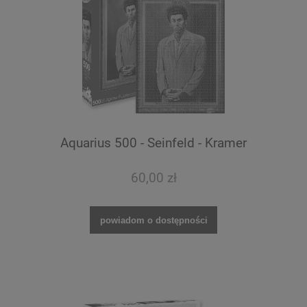
Aquarius 500 - Seinfeld - Kramer
60,00 zł
powiadom o dostępności