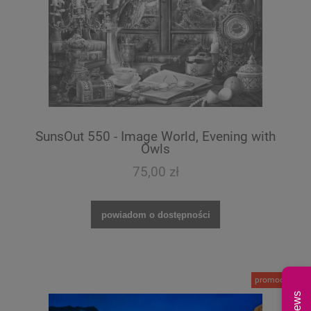
SunsOut 550 - Image World, Evening with
Owls
75,00 zł
powiadom o dostępności
promocja
News