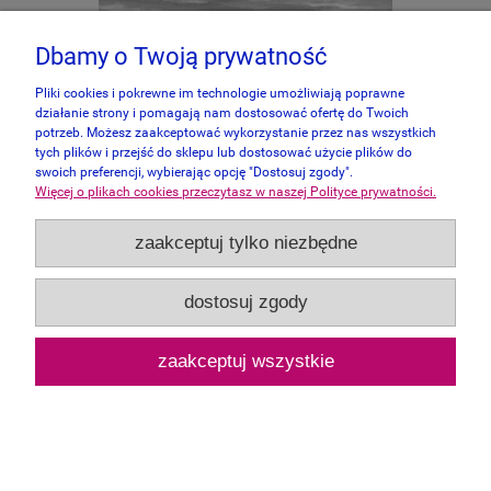
Dbamy o Twoją prywatność
Pliki cookies i pokrewne im technologie umożliwiają poprawne
działanie strony i pomagają nam dostosować ofertę do Twoich
potrzeb. Możesz zaakceptować wykorzystanie przez nas wszystkich
tych plików i przejść do sklepu lub dostosować użycie plików do
swoich preferencji, wybierając opcję "Dostosuj zgody".
Więcej o plikach cookies przeczytasz w naszej Polityce prywatności.
zaakceptuj tylko niezbędne
SunsOut 500 XXL - Abraham Hunter,
Remember When
dostosuj zgody
75,00 zł
zaakceptuj wszystkie
powiadom o dostępności