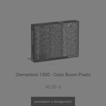
Clementoni 1500 - Color Boom Pixels
40,00 zł
powiadom o dostępności