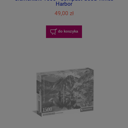
Harbor
49,00 zł
do koszyka