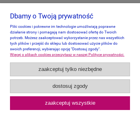
Dbamy o Twoją prywatność
Pliki cookies i pokrewne im technologie umożliwiają poprawne
działanie strony i pomagają nam dostosować ofertę do Twoich
potrzeb. Możesz zaakceptować wykorzystanie przez nas wszystkich
tych plików i przejść do sklepu lub dostosować użycie plików do
swoich preferencji, wybierając opcję "Dostosuj zgody".
Więcej o plikach cookies przeczytasz w naszej Polityce prywatności.
zaakceptuj tylko niezbędne
dostosuj zgody
Pomegranate 1000 - John A. Ruthven - The
zaakceptuj wszystkie
Last Passenger Pigeon
99,00 zł
powiadom o dostępności