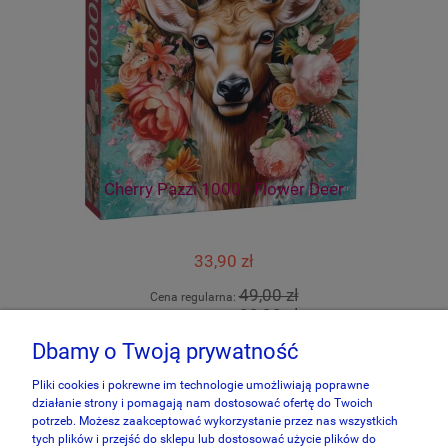
Cherry Pazzi 1000 - Flower Deer
33,90 zł
49,00 zł
Cena regularna:
33,90 zł
Najniższa cena:
Dbamy o Twoją prywatność
do koszyka
Pliki cookies i pokrewne im technologie umożliwiają poprawne
działanie strony i pomagają nam dostosować ofertę do Twoich
potrzeb. Możesz zaakceptować wykorzystanie przez nas wszystkich
tych plików i przejść do sklepu lub dostosować użycie plików do