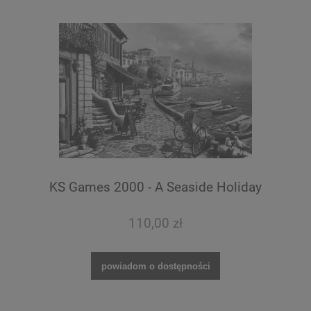
KS Games 2000 - A Seaside Holiday
110,00 zł
powiadom o dostępności