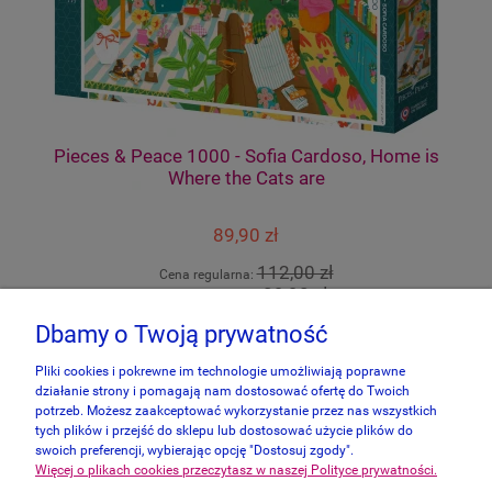
Pieces & Peace 1000 - Sofia Cardoso, Home is
Where the Cats are
89,90 zł
112,00 zł
Cena regularna:
89,90 zł
Najniższa cena:
Dbamy o Twoją prywatność
do koszyka
Pliki cookies i pokrewne im technologie umożliwiają poprawne
działanie strony i pomagają nam dostosować ofertę do Twoich
potrzeb. Możesz zaakceptować wykorzystanie przez nas wszystkich
tych plików i przejść do sklepu lub dostosować użycie plików do
swoich preferencji, wybierając opcję "Dostosuj zgody".
Więcej o plikach cookies przeczytasz w naszej Polityce prywatności.
Informacje