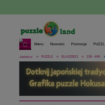
Menu
Nowości
Promocje
PUZZL
»
»
»
PUZZLE
DLA DZIECI
250 - 499
Jesteś w: