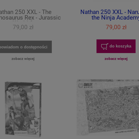
athan 250 XXL - The
Nathan 250 XXL - Naru
nosaurus Rex - Jurassic
the Ninja Academ
World 3
79,00 zł
79,00 zł
do koszyka
powiadom o dostępności
zobacz więcej
zobacz więcej