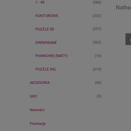
(586)
1 - 49
Nathan
(232)
KONTUROWE
(297)
PUZZLE 3D
(362)
DREWNIANE
(16)
PIANKOWE (MATY)
(619)
PUZZLE XXL
(49)
AKCESORIA
(0)
GRY
Nowości
Promocje