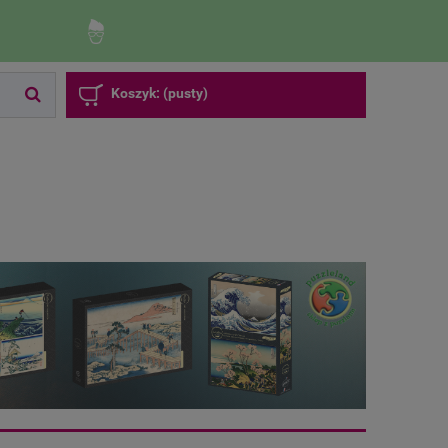
Zaloguj się
Zarejestruj się
Koszyk:
(pusty)