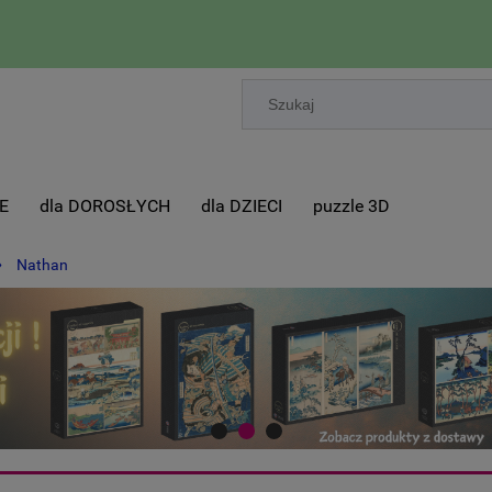
E
dla DOROSŁYCH
dla DZIECI
puzzle 3D
»
Nathan