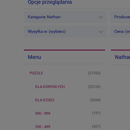
Opcje przeglądania
Kategorie: Nathan
Producen
Wysyłka w: (wybierz)
Cena: (w
Natha
Menu
(27333)
PUZZLE
(25126)
DLA DOROSŁYCH
(2694)
DLA DZIECI
(197)
500 - 999
(427)
250 - 499