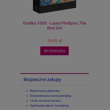
l of Nature
Grafika 1000 - Laure Phelipon, The
Castorla
Bird Girl
76,00 zł
do koszyka
Bezpieczne zakupy
Różne formy płatności
Gwarantowany zwrot pieniędzy
14 dni na zwrot towaru
Szyfrowane dane i transakcje