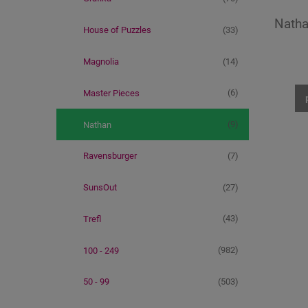
Natha
(33)
House of Puzzles
(14)
Magnolia
(6)
Master Pieces
(9)
Nathan
(7)
Ravensburger
(27)
SunsOut
(43)
Trefl
(982)
100 - 249
(503)
50 - 99