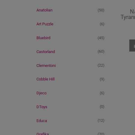
(50)
Anatolian
N
Tyran
(6)
Art Puzzle
(45)
Bluebird
(60)
Castorland
(22)
Clementoni
(9)
Cobble Hill
(6)
Djeco
(0)
DToys
(12)
Educa
(70)
Grafika