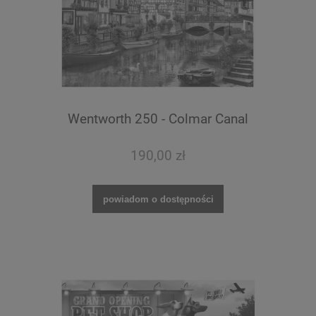
Wentworth 250 - Colmar Canal
190,00 zł
powiadom o dostępności