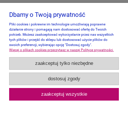
Dbamy o Twoją prywatność
Pliki cookies i pokrewne im technologie umożliwiają poprawne
działanie strony i pomagają nam dostosować ofertę do Twoich
potrzeb. Możesz zaakceptować wykorzystanie przez nas wszystkich
tych plików i przejść do sklepu lub dostosować użycie plików do
swoich preferencji, wybierając opcję "Dostosuj zgody".
Więcej o plikach cookies przeczytasz w naszej Polityce prywatności.
zaakceptuj tylko niezbędne
dostosuj zgody
Wentworth 250 - Kahlo de CoayoacĂˇn
zaakceptuj wszystkie
190,00 zł
powiadom o dostępności