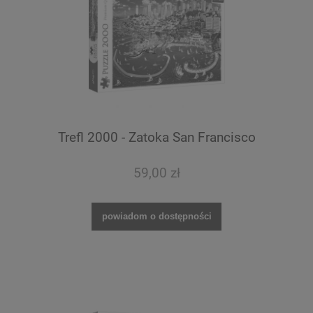
Trefl 2000 - Zatoka San Francisco
59,00 zł
powiadom o dostępności