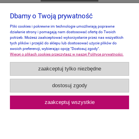
Dbamy o Twoją prywatność
Pliki cookies i pokrewne im technologie umożliwiają poprawne
działanie strony i pomagają nam dostosować ofertę do Twoich
potrzeb. Możesz zaakceptować wykorzystanie przez nas wszystkich
tych plików i przejść do sklepu lub dostosować użycie plików do
swoich preferencji, wybierając opcję "Dostosuj zgody".
Więcej o plikach cookies przeczytasz w naszej Polityce prywatności.
zaakceptuj tylko niezbędne
dostosuj zgody
zaakceptuj wszystkie
Trefl 2000 - Big Ben, Londyn, Anglia
59,00 zł