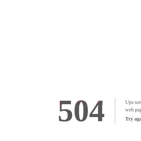
504
Ups som
web pag
Try aga