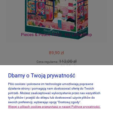
cco
Pieces & Peace 1000 - My Little Shop
89,90 zł
112,00 zł
Cena regularna:
89,90 zł
Najniższa cena:
Dbamy o Twoją prywatność
do koszyka
Pliki cookies i pokrewne im technologie umożliwiają poprawne
działanie strony i pomagają nam dostosować ofertę do Twoich
potrzeb. Możesz zaakceptować wykorzystanie przez nas wszystkich
tych plików i przejść do sklepu lub dostosować użycie plików do
swoich preferencji, wybierając opcję "Dostosuj zgody".
Więcej o plikach cookies przeczytasz w naszej Polityce prywatności.
Informacje