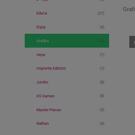
Graf
(27)
Educa
(4)
Enjoy
(13)
Grafika
(1)
Heye
(1)
Impronte Edizioni
(8)
Jumbo
(8)
KS Games
(3)
Master Pieces
(4)
Nathan