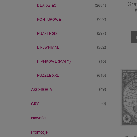
Gra
(2694)
DLA DZIECI
(232)
KONTUROWE
(297)
PUZZLE 3D
(362)
DREWNIANE
(16)
PIANKOWE (MATY)
(619)
PUZZLE XXL
(49)
AKCESORIA
(0)
GRY
Nowości
Promocje