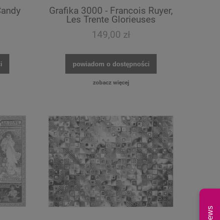
Candy
Grafika 3000 - Francois Ruyer,
Les Trente Glorieuses
149,00 zł
i
powiadom o dostępności
zobacz więcej
News