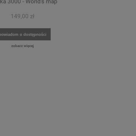
ika 3000 - World's map
149,00 zł
powiadom o dostępności
zobacz więcej