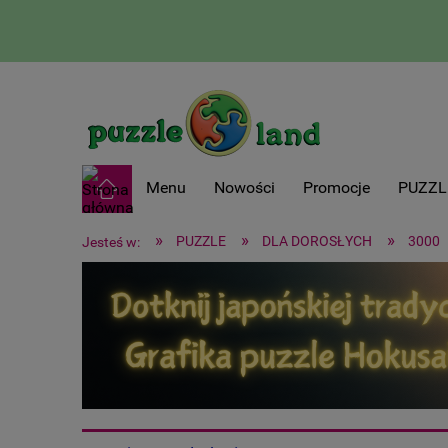
Menu
Nowości
Promocje
PUZZL
»
»
»
PUZZLE
DLA DOROSŁYCH
3000
Jesteś w: