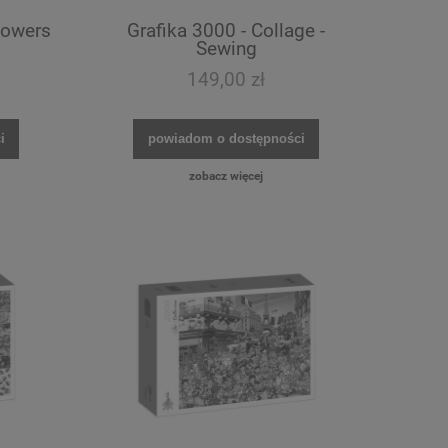
lowers
Grafika 3000 - Collage -
Sewing
149,00 zł
i
powiadom o dostępności
zobacz więcej