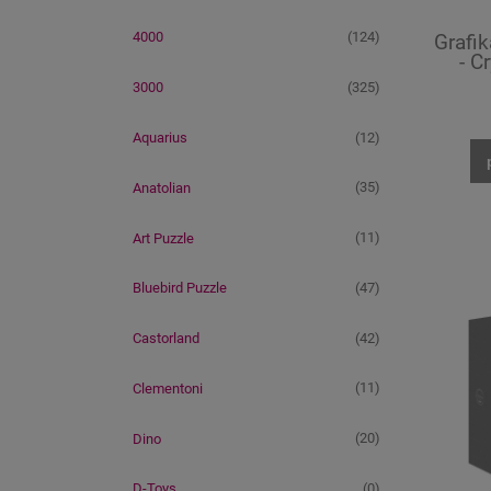
(124)
4000
Grafik
- C
(325)
3000
(12)
Aquarius
(35)
Anatolian
(11)
Art Puzzle
(47)
Bluebird Puzzle
(42)
Castorland
(11)
Clementoni
(20)
Dino
(0)
D-Toys