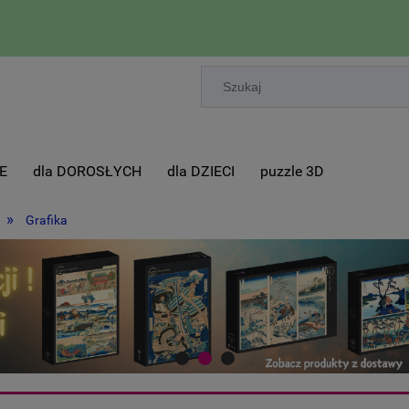
E
dla DOROSŁYCH
dla DZIECI
puzzle 3D
»
Grafika