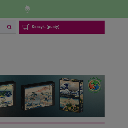
Zaloguj się
Zarejestruj się
Koszyk:
(pusty)