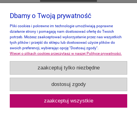
Dbamy o Twoją prywatność
Pliki cookies i pokrewne im technologie umożliwiają poprawne
działanie strony i pomagają nam dostosować ofertę do Twoich
potrzeb. Możesz zaakceptować wykorzystanie przez nas wszystkich
tych plików i przejść do sklepu lub dostosować użycie plików do
swoich preferencji, wybierając opcję "Dostosuj zgody".
Więcej o plikach cookies przeczytasz w naszej Polityce prywatności.
zaakceptuj tylko niezbędne
dostosuj zgody
zaakceptuj wszystkie
New York Puzzle Company 1000 - French
Onion Soup
109,00 zł