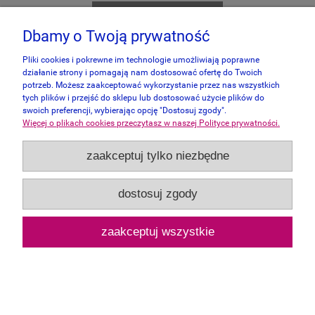
powiadom o dostępności
Dbamy o Twoją prywatność
Pliki cookies i pokrewne im technologie umożliwiają poprawne
działanie strony i pomagają nam dostosować ofertę do Twoich
potrzeb. Możesz zaakceptować wykorzystanie przez nas wszystkich
tych plików i przejść do sklepu lub dostosować użycie plików do
swoich preferencji, wybierając opcję "Dostosuj zgody".
Więcej o plikach cookies przeczytasz w naszej Polityce prywatności.
zaakceptuj tylko niezbędne
dostosuj zgody
zaakceptuj wszystkie
Clementoni 1000 - Compact Art M. C.
Escher (3)
49,00 zł