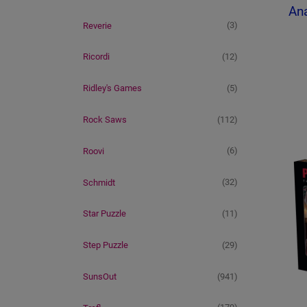
Ana
(3)
Reverie
(12)
Ricordi
(5)
Ridley's Games
(112)
Rock Saws
(6)
Roovi
(32)
Schmidt
(11)
Star Puzzle
(29)
Step Puzzle
(941)
SunsOut