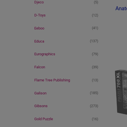
(5)
Djeco
Anat
(12)
D-Toys
(41)
Eeboo
(137)
Educa
(79)
Eurographics
(39)
Falcon
(13)
Flame Tree Publishing
(185)
Galison
(273)
Gibsons
(16)
Gold Puzzle