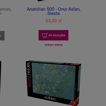
Yaman,
Anatolian 500 - Onur Aslan,
n
Siesta
65,00 zł
do koszyka
i
zobacz więcej