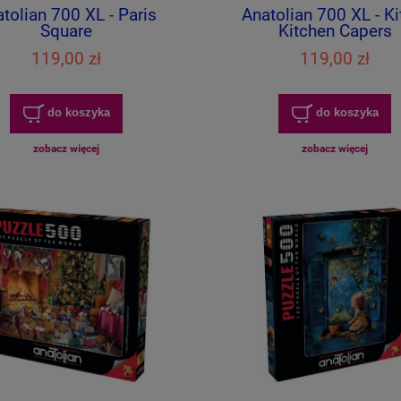
tolian 700 XL - Paris
Anatolian 700 XL - Ki
Square
Kitchen Capers
119,00 zł
119,00 zł
do koszyka
do koszyka
zobacz więcej
zobacz więcej