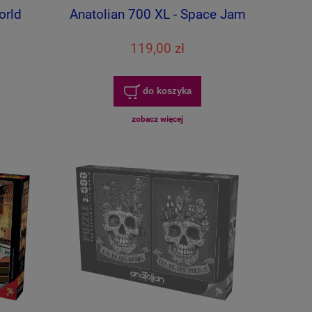
orld
Anatolian 700 XL - Space Jam
119,00 zł
do koszyka
zobacz więcej