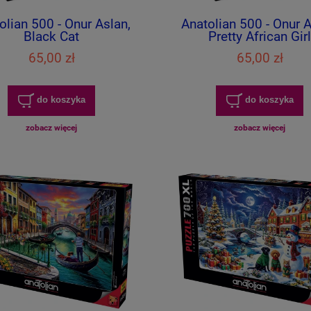
olian 500 - Onur Aslan,
Anatolian 500 - Onur A
Black Cat
Pretty African Girl
65,00 zł
65,00 zł
do koszyka
do koszyka
zobacz więcej
zobacz więcej