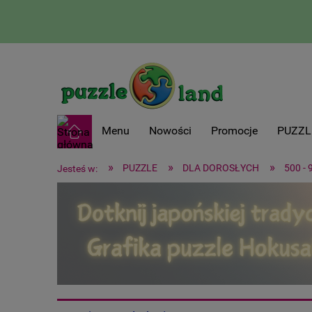
Menu
Nowości
Promocje
PUZZL
»
»
»
PUZZLE
DLA DOROSŁYCH
500 - 
Jesteś w: