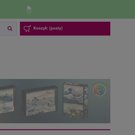
Zaloguj się
Zarejestruj się
Koszyk:
(pusty)