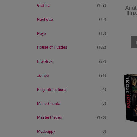
(178)
Grafika
Anat
Illu
(18)
Hachette
(13)
Heye
(102)
House of Puzzles
(27)
Interdruk
(31)
Jumbo
(4)
King International
(3)
Marie-Chantal
(176)
Master Pieces
(0)
Mudpuppy