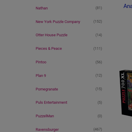
Ana
(81)
Nathan
(152)
New York Puzzle Company
(14)
Otter House Puzzle
(111)
Pieces & Peace
(56)
Pintoo
(12)
Plan 9
(15)
Pomegranate
(5)
Puls Entertainment
(0)
PuzzelMan
(467)
Ravensburger