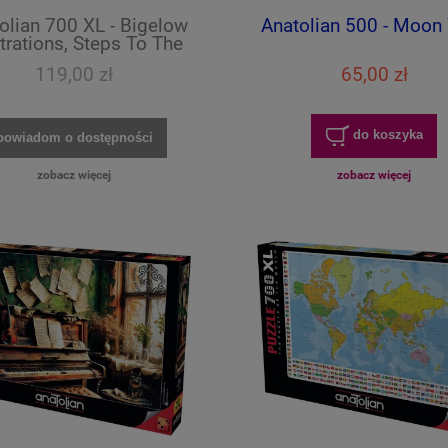
olian 700 XL - Bigelow
Anatolian 500 - Moon
strations, Steps To The
Harbor
119,00 zł
65,00 zł
do koszyka
powiadom o dostępności
zobacz więcej
zobacz więcej