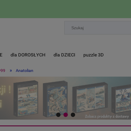
E
dla DOROSŁYCH
dla DZIECI
puzzle 3D
»
999
Anatolian