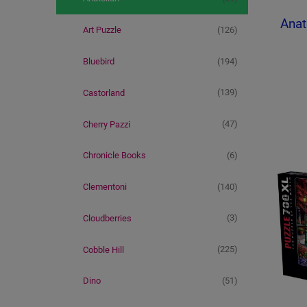
Anat
(126)
Art Puzzle
(194)
Bluebird
(139)
Castorland
(47)
Cherry Pazzi
(6)
Chronicle Books
(140)
Clementoni
(3)
Cloudberries
(225)
Cobble Hill
(51)
Dino