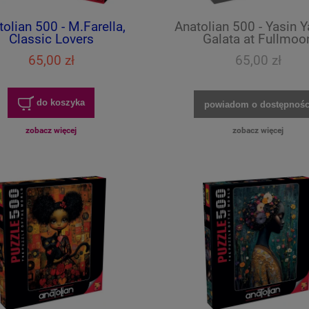
olian 500 - M.Farella,
Anatolian 500 - Yasin 
Classic Lovers
Galata at Fullmoo
65,00 zł
65,00 zł
do koszyka
powiadom o dostępnośc
zobacz więcej
zobacz więcej