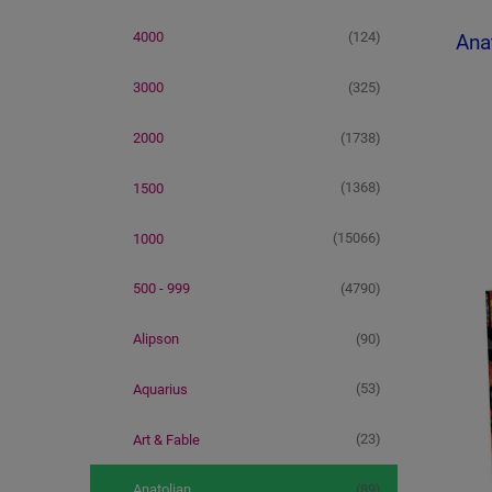
(124)
4000
Anat
(325)
3000
(1738)
2000
(1368)
1500
(15066)
1000
(4790)
500 - 999
(90)
Alipson
(53)
Aquarius
(23)
Art & Fable
(89)
Anatolian