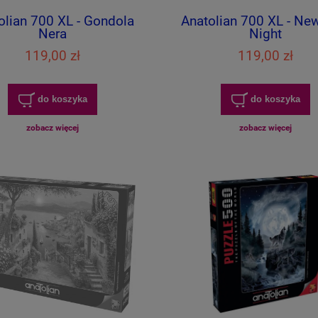
olian 700 XL - Gondola
Anatolian 700 XL - Ne
Nera
Night
119,00 zł
119,00 zł
do koszyka
do koszyka
zobacz więcej
zobacz więcej