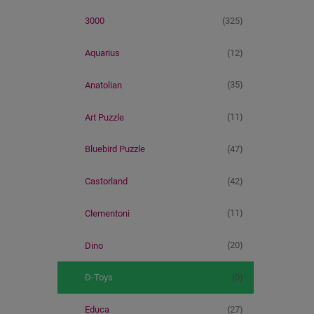
(325)
3000
(12)
Aquarius
(35)
Anatolian
(11)
Art Puzzle
(47)
Bluebird Puzzle
(42)
Castorland
(11)
Clementoni
(20)
Dino
(0)
D-Toys
(27)
Educa