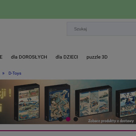
E
dla DOROSŁYCH
dla DZIECI
puzzle 3D
»
D-Toys