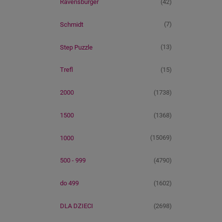
(42)
Ravensburger
(7)
Schmidt
(13)
Step Puzzle
(15)
Trefl
(1738)
2000
(1368)
1500
(15069)
1000
(4790)
500 - 999
(1602)
do 499
(2698)
DLA DZIECI