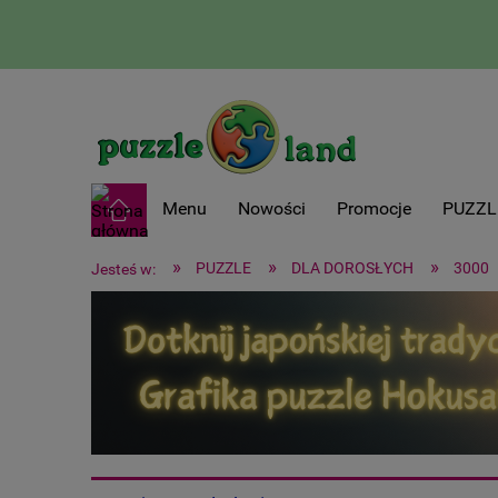
Menu
Nowości
Promocje
PUZZL
»
»
»
PUZZLE
DLA DOROSŁYCH
3000
Jesteś w: