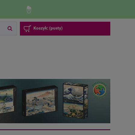
Zaloguj się
Zarejestruj się
Koszyk:
(pusty)