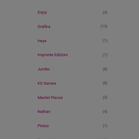
(4)
Enjoy
(13)
Grafika
(1)
Heye
(1)
Impronte Edizioni
(8)
Jumbo
(8)
KS Games
(3)
Master Pieces
(4)
Nathan
(1)
Pintoo