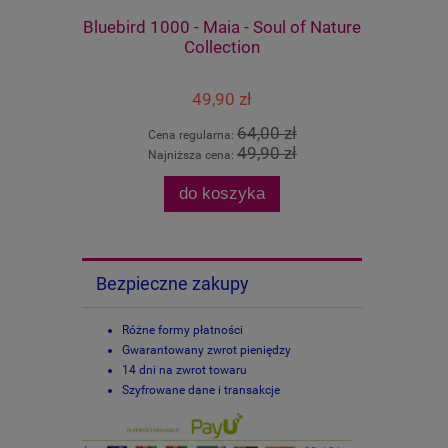
Bluebird 1000 - Maia - Soul of Nature
Cherry Paz
Collection
lipon, The
49,90 zł
64,00 zł
Cena regularna:
Cen
49,90 zł
Najniższa cena:
Naj
do koszyka
Bezpieczne zakupy
Różne formy płatności
Gwarantowany zwrot pieniędzy
14 dni na zwrot towaru
Szyfrowane dane i transakcje