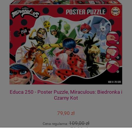
er
Educa 250 - Poster Puzzle, Miraculous: Biedronka i
Czarny Kot
79,90 zł
109,00 zł
Cena regularna:
79,90 zł
Najniższa cena: