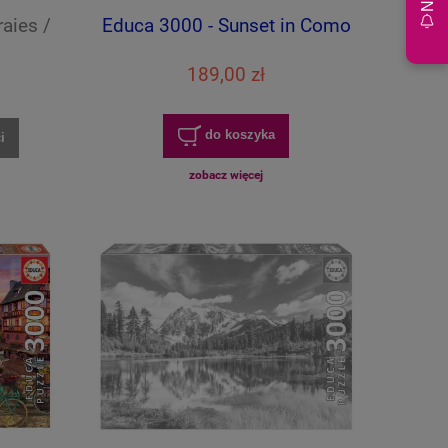
aies /
Educa 3000 - Sunset in Como
189,00 zł
do koszyka
i
zobacz więcej