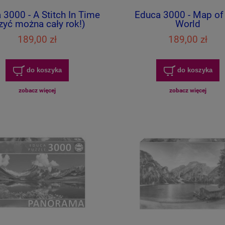
 3000 - A Stitch In Time
Educa 3000 - Map of
zyć można cały rok!)
World
189,00 zł
189,00 zł
do koszyka
do koszyka
zobacz więcej
zobacz więcej