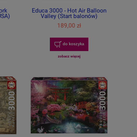
ork
Educa 3000 - Hot Air Balloon
USA)
Valley (Start balonów)
189,00 zł
do koszyka
zobacz więcej