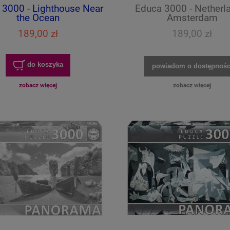
 3000 - Lighthouse Near
Educa 3000 - Netherl
the Ocean
Amsterdam
189,00 zł
189,00 zł
nd 1000 - Happy Dogs In
Bluebird 1000 - Malia - Soul of
The Countryside
Nature Collection
do koszyka
powiadom o dostępnośc
zobacz więcej
zobacz więcej
42,00 zł
64,00 zł
do koszyka
do koszyka