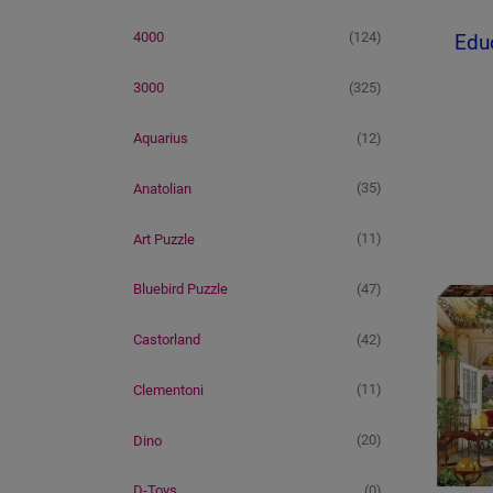
(124)
4000
Educ
(325)
3000
(12)
Aquarius
(35)
Anatolian
(11)
Art Puzzle
(47)
Bluebird Puzzle
(42)
Castorland
(11)
Clementoni
(20)
Dino
(0)
D-Toys