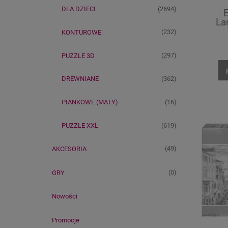
(2694)
DLA DZIECI
La
(232)
KONTUROWE
(297)
PUZZLE 3D
(362)
DREWNIANE
(16)
PIANKOWE (MATY)
(619)
PUZZLE XXL
(49)
AKCESORIA
(0)
GRY
Nowości
Promocje