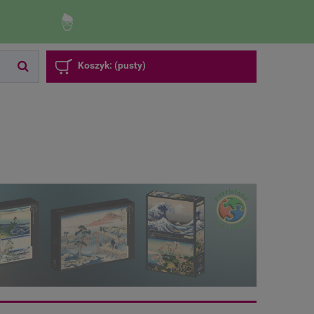
Zaloguj się
Zarejestruj się
Koszyk:
(pusty)