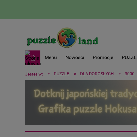
Menu
Nowości
Promocje
PUZZL
»
»
»
PUZZLE
DLA DOROSŁYCH
3000
Jesteś w: