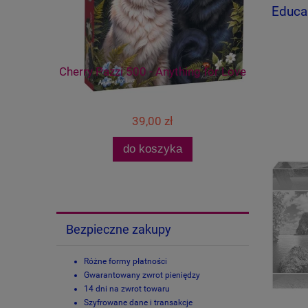
Educa
helipon,
Cherry Pazzi 500 - Anything for Love
Castorla
rn
39,00 zł
do koszyka
Bezpieczne zakupy
Różne formy płatności
Gwarantowany zwrot pieniędzy
14 dni na zwrot towaru
Szyfrowane dane i transakcje