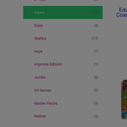
Edu
(27)
Educa
Coas
(4)
Enjoy
(13)
Grafika
(1)
Heye
(1)
Impronte Edizioni
(8)
Jumbo
(8)
KS Games
(3)
Master Pieces
(4)
Nathan