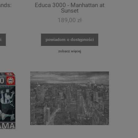
ands:
Educa 3000 - Manhattan at
Sunset
189,00 zł
Bluebird 1000 - Rainbow Parrots
Grafika 1000 - 
Autumn S
i
powiadom o dostępności
zobacz więcej
64,00 zł
76,0
powiadom o dostępności
do ko