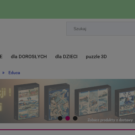
E
dla DOROSŁYCH
dla DZIECI
puzzle 3D
»
Educa