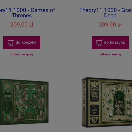
ry11 1000 - Games of
Theory11 1000 - Grat
Thrones
Dead
209,00 zł
209,00 zł
do koszyka
do koszyka
zobacz więcej
zobacz więcej