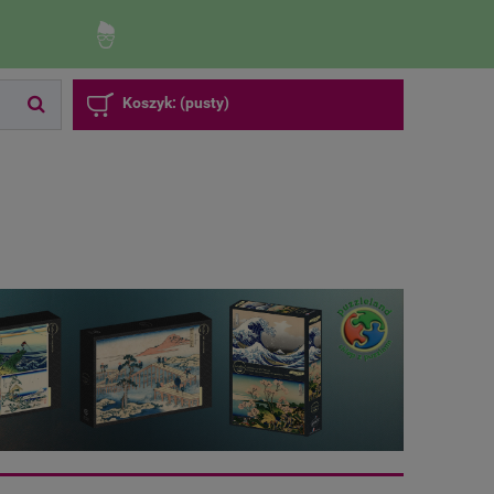
Zaloguj się
Zarejestruj się
Koszyk:
(pusty)