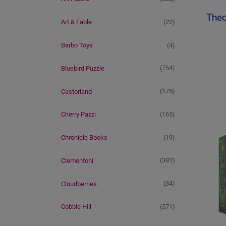
Theo
(22)
Art & Fable
(4)
Barbo Toys
(754)
Bluebird Puzzle
(175)
Castorland
(165)
Cherry Pazzi
(19)
Chronicle Books
(381)
Clementoni
(34)
Cloudberries
(571)
Cobble Hill