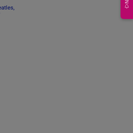
atles,
e