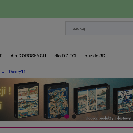
E
dla DOROSŁYCH
dla DZIECI
puzzle 3D
»
Theory11