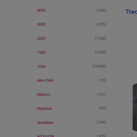
(124)
4000
Theo
(325)
3000
(1738)
2000
(1368)
1500
(15069)
1000
(10)
Alex Clark
(197)
Alipson
(60)
Aquarius
(189)
Anatolian
(305)
Art Puzzle