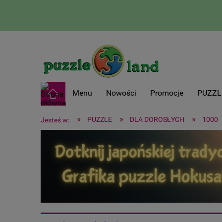
Menu
Nowości
Promocje
PUZZL
»
»
»
PUZZLE
DLA DOROSŁYCH
1000
Jesteś w: