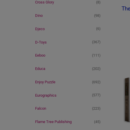
(8)
Cross Glory
The
(98)
Dino
(6)
Djeco
(367)
D-Toys
(111)
Eeboo
(202)
Educa
(692)
Enjoy Puzzle
(577)
Eurographics
(223)
Falcon
(45)
Flame Tree Publishing