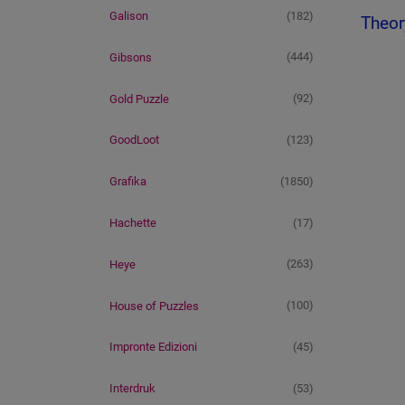
(182)
Galison
Theor
(444)
Gibsons
(92)
Gold Puzzle
(123)
GoodLoot
(1850)
Grafika
(17)
Hachette
(263)
Heye
(100)
House of Puzzles
(45)
Impronte Edizioni
(53)
Interdruk