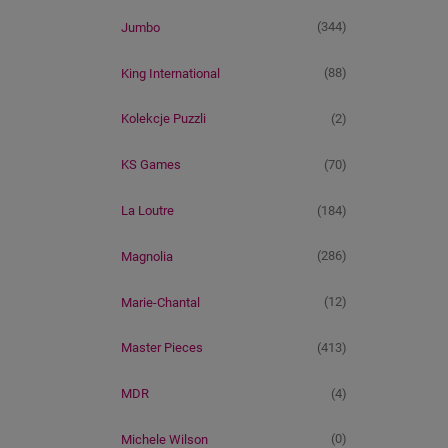
(344)
Jumbo
(88)
King International
(2)
Kolekcje Puzzli
(70)
KS Games
(184)
La Loutre
(286)
Magnolia
(12)
Marie-Chantal
(413)
Master Pieces
(4)
MDR
(0)
Michele Wilson