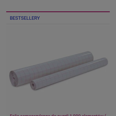
BESTSELLERY
Folia samoprzylepna do puzzli 1,000 elementów (