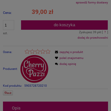
sprawdź formy dostawy
Cena nie zawiera ewentualnych kosztów płatności
39,00 zł
Cena:
do koszyka
Zyskujesz
39
pkt [
?
]
szt.
dodaj do przechowalni
Ocena:
zapytaj o produkt
poleć znajomemu
dodaj opinię
Producent:
Kod produktu:
5903728720210
Opis