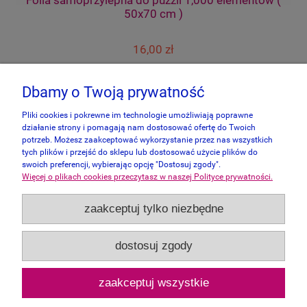
50x70 cm )
16,00 zł
do koszyka
Dbamy o Twoją prywatność
Pliki cookies i pokrewne im technologie umożliwiają poprawne
działanie strony i pomagają nam dostosować ofertę do Twoich
potrzeb. Możesz zaakceptować wykorzystanie przez nas wszystkich
tych plików i przejść do sklepu lub dostosować użycie plików do
swoich preferencji, wybierając opcję "Dostosuj zgody".
Więcej o plikach cookies przeczytasz w naszej Polityce prywatności.
Informacje
zaakceptuj tylko niezbędne
Panel Klienta
dostosuj zgody
Zakupy
zaakceptuj wszystkie
Pomoc