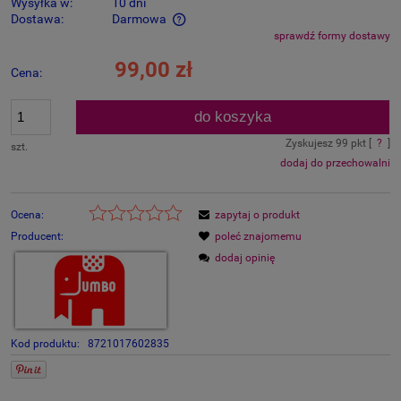
Wysyłka w:
10 dni
Dostawa:
Darmowa
sprawdź formy dostawy
Cena nie zawiera ewentualnych kosztów płatności
99,00 zł
Cena:
do koszyka
Zyskujesz
99
pkt [
?
]
szt.
dodaj do przechowalni
Ocena:
zapytaj o produkt
Producent:
poleć znajomemu
dodaj opinię
Kod produktu:
8721017602835