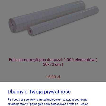
Folia samoprzylepna do puzzli 1,000 elementów (
50x70 cm )
16,00 zł
do koszyka
Dbamy o Twoją prywatność
Pliki cookies i pokrewne im technologie umożliwiają poprawne
działanie strony i pomagają nam dostosować ofertę do Twoich