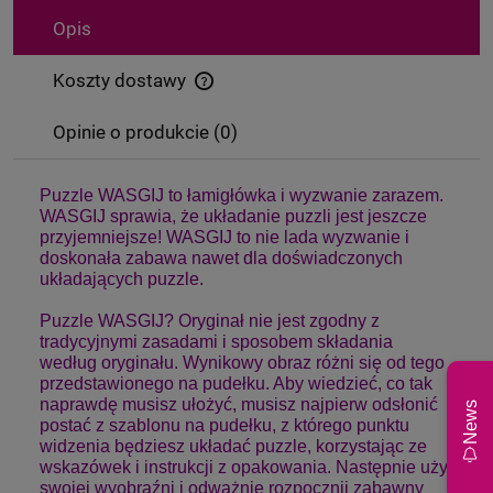
Opis
Koszty dostawy
Cena nie zawiera ewentualnych kosztów płatności
Opinie o produkcie (0)
Puzzle WASGIJ to łamigłówka i wyzwanie zarazem.
WASGIJ sprawia, że układanie puzzli jest jeszcze
przyjemniejsze! WASGIJ to nie lada wyzwanie i
doskonała zabawa nawet dla doświadczonych
układających puzzle.
Puzzle WASGIJ? Oryginał nie jest zgodny z
tradycyjnymi zasadami i sposobem składania
według oryginału. Wynikowy obraz różni się od tego
przedstawionego na pudełku. Aby wiedzieć, co tak
naprawdę musisz ułożyć, musisz najpierw odsłonić
News
postać z szablonu na pudełku, z którego punktu
widzenia będziesz układać puzzle, korzystając ze
wskazówek i instrukcji z opakowania. Następnie użyj
swojej wyobraźni i odważnie rozpocznij zabawny