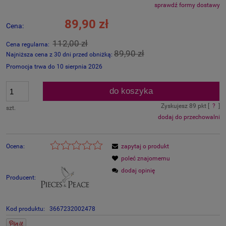
sprawdź formy dostawy
Cena nie zawiera ewentualnych kosztów płatności
89,90 zł
Cena:
112,00 zł
Cena regularna:
89,90 zł
Najniższa cena z 30 dni przed obniżką:
Promocja trwa do 10 sierpnia 2026
do koszyka
Zyskujesz
89
pkt [
?
]
szt.
dodaj do przechowalni
Ocena:
zapytaj o produkt
poleć znajomemu
dodaj opinię
Producent:
Kod produktu:
3667232002478