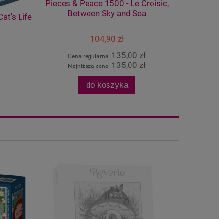
Pieces & Peace 1500 - Le Croisic,
Pieces 
Between Sky and Sea
at's Life
104,90 zł
135,00 zł
Cena regularna:
Ce
135,00 zł
Najniższa cena:
Na
do koszyka