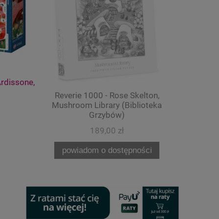
rdissone,
Reverie 1000 - Rose Skelton,
Yaz
Mushroom Library (Biblioteka
Grzybów)
189,00 zł
powiadom o dostępności