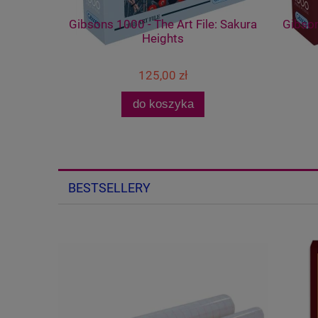
entures in
Gibsons 1000 - The Art File: Sakura
Gibson
Heights
125,00 zł
do koszyka
BESTSELLERY