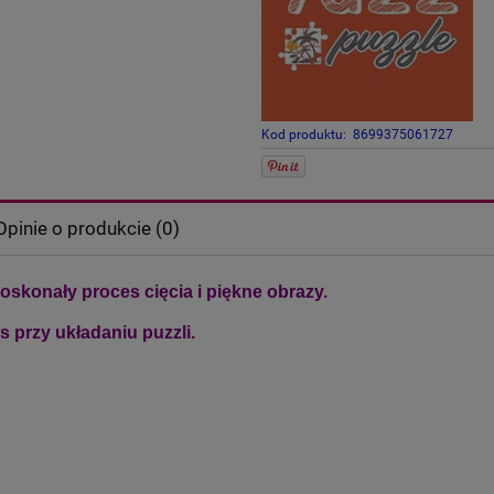
Kod produktu:
8699375061727
Opinie o produkcie (0)
iera ewentualnych kosztów
doskonały proces cięcia i piękne obrazy.
 przy układaniu puzzli.