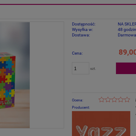
Dostępność:
NA SKLE
Wysyłka w:
48 godzi
Dostawa:
Darmow
Cena nie zawiera ewentualnych kosztów
89,00
Cena:
płatności
szt.
Ocena:
Producent: