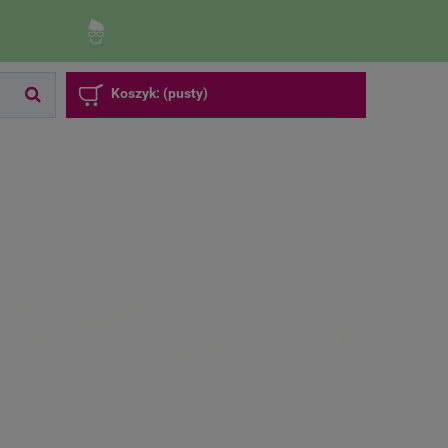
Zaloguj się
Zarejestruj się
Koszyk:
(pusty)