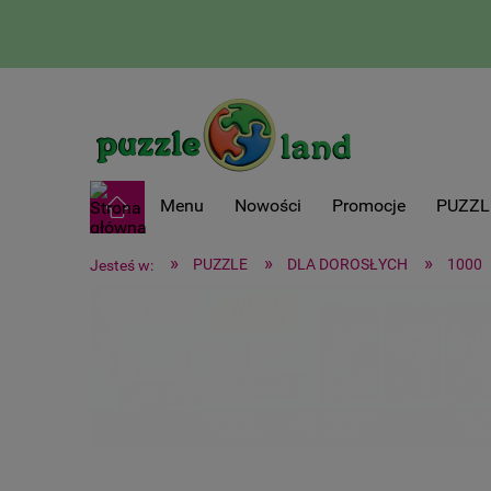
Menu
Nowości
Promocje
PUZZL
»
»
»
PUZZLE
DLA DOROSŁYCH
1000
Jesteś w: