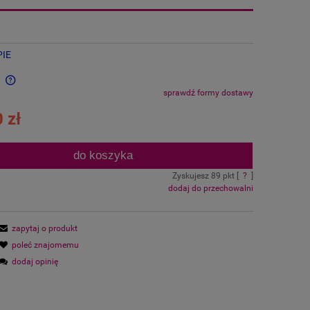
PIE
n
a
sprawdź formy dostawy
 zł
do koszyka
Zyskujesz
89
pkt [
?
]
dodaj do przechowalni
zapytaj o produkt
poleć znajomemu
dodaj opinię