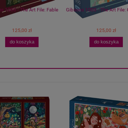
s 1000 - The Art File: Fable
Gibsons 1000 - The Art File: C
125,00 zł
125,00 zł
do koszyka
do koszyka