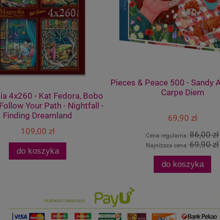
Pieces & Peace 500 - Sandy A
Carpe Diem
a 4x260 - Kat Fedora, Bobo
Follow Your Path - Nightfall -
Finding Dreamland
69,90 zł
109,00 zł
86,00 zł
Cena regularna:
69,90 zł
Najniższa cena:
do koszyka
do koszyka