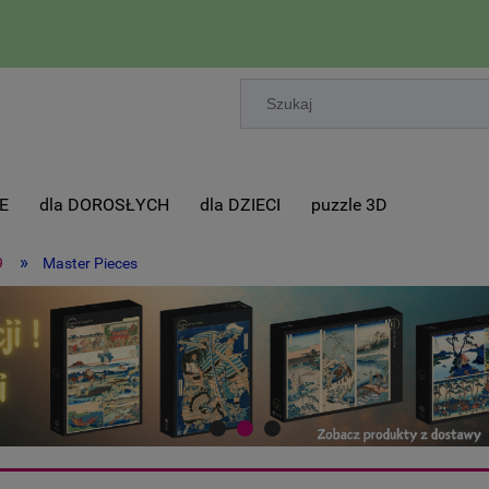
E
dla DOROSŁYCH
dla DZIECI
puzzle 3D
»
9
Master Pieces