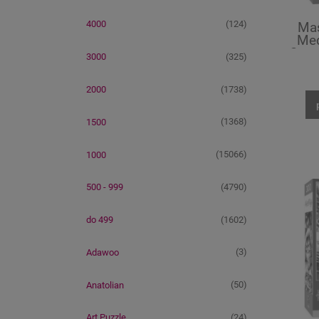
(124)
4000
Mas
Med
Caret
(325)
3000
(1738)
2000
(1368)
1500
(15066)
1000
(4790)
500 - 999
(1602)
do 499
(3)
Adawoo
(50)
Anatolian
(24)
Art Puzzle