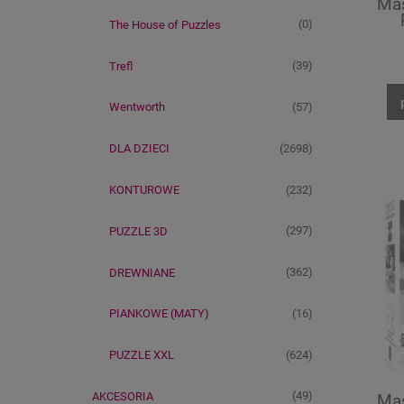
Mas
(0)
The House of Puzzles
(39)
Trefl
(57)
Wentworth
(2698)
DLA DZIECI
(232)
KONTUROWE
(297)
PUZZLE 3D
(362)
DREWNIANE
(16)
PIANKOWE (MATY)
(624)
PUZZLE XXL
(49)
AKCESORIA
Mas