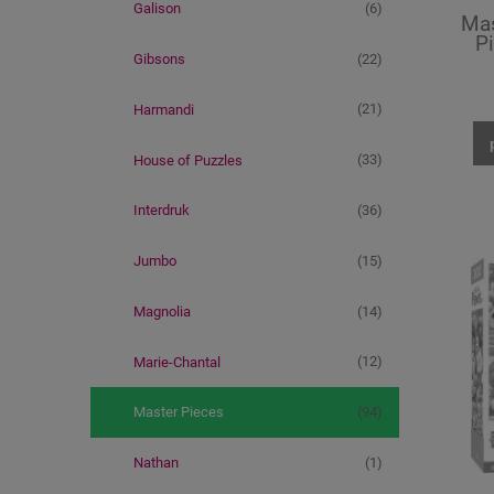
(6)
Galison
Mas
Pi
(22)
Gibsons
(21)
Harmandi
(33)
House of Puzzles
(36)
Interdruk
(15)
Jumbo
(14)
Magnolia
(12)
Marie-Chantal
(94)
Master Pieces
(1)
Nathan