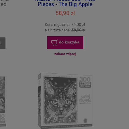
ted
Pieces - The Big Apple
58,90 zł
74,00 zł
Cena regularna:
58,90 zł
Najniższa cena:
do koszyka
i
zobacz więcej