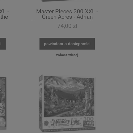
XL -
Master Pieces 300 XXL -
 the
Green Acres - Adrian
p
Chesterman, Afternoon Siesta
74,00 zł
- EZ Grip
i
powiadom o dostępności
zobacz więcej