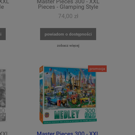
 XXL
Master Pieces 300 - XXL
le
Pieces - Glamping Style
74,00 zł
i
powiadom o dostępności
zobacz więcej
promocja
 XXL
Master Pieces 300 - XXL