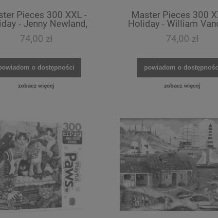
ter Pieces 300 XXL -
Master Pieces 300 X
iday - Jenny Newland,
Holiday - William Van
day Treasures - EZ Grip
Snowy Afternoon Friend
74,00 zł
74,00 zł
Grip
powiadom o dostępności
powiadom o dostępnośc
zobacz więcej
zobacz więcej