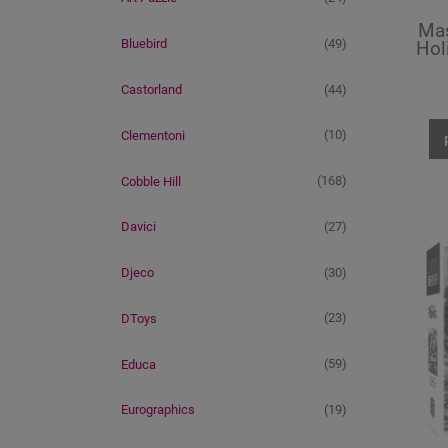
Mas
(49)
Bluebird
Hol
Holi
(44)
Castorland
(10)
Clementoni
(168)
Cobble Hill
(27)
Davici
(30)
Djeco
(23)
DToys
(59)
Educa
(19)
Eurographics