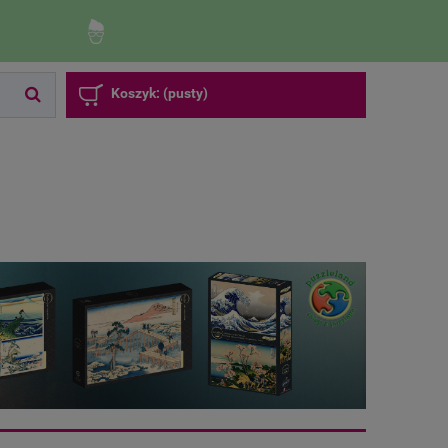
Zaloguj się
Zarejestruj się
Koszyk:
(pusty)