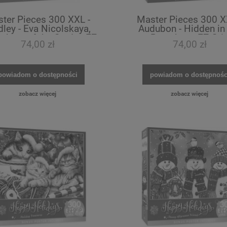
ter Pieces 300 XXL -
Master Pieces 300 X
ley - Eva Nicolskaya,
Audubon - Hidden in
akers of the Study - EZ
Branches - EZ Gri
74,00 zł
74,00 zł
Grip
powiadom o dostępności
powiadom o dostępnośc
zobacz więcej
zobacz więcej