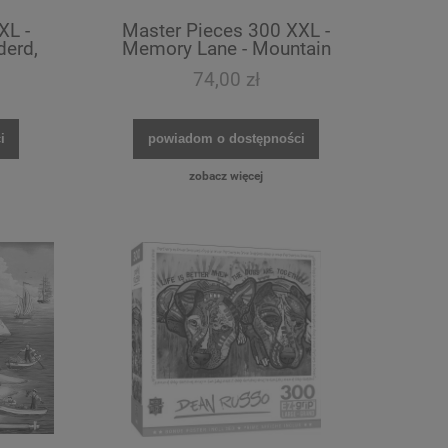
XL -
Master Pieces 300 XXL -
derd,
Memory Lane - Mountain
s - EZ
Hideaway - EZ Grip
74,00 zł
i
powiadom o dostępności
zobacz więcej