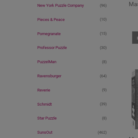
Mas
(96)
New York Puzzle Company
(10)
Pieces & Peace
(15)
Pomegranate
(30)
Professor Puzzle
(8)
PuzzelMan
(64)
Ravensburger
(9)
Reverie
(39)
Schmidt
(8)
Star Puzzle
(462)
SunsOut