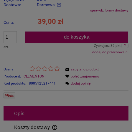
Dostawa:
Darmowa
sprawdź formy dostawy
Cena nie zawiera ewentualnych kosztów płatności
39,00 zł
Cena:
do koszyka
Zyskujesz
39
pkt [
?
]
szt.
dodaj do przechowalni
Ocena:
zapytaj o produkt
Producent:
CLEMENTONI
poleć znajomemu
Kod produktu:
8005125217441
dodaj opinię
Opis
Koszty dostawy
Cena nie zawiera ewentualnych kosztów płatności