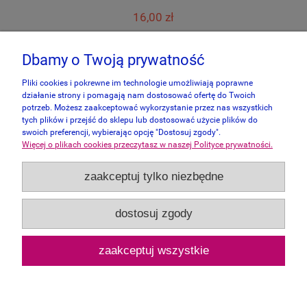
16,00 zł
do koszyka
Dbamy o Twoją prywatność
Pliki cookies i pokrewne im technologie umożliwiają poprawne
działanie strony i pomagają nam dostosować ofertę do Twoich
potrzeb. Możesz zaakceptować wykorzystanie przez nas wszystkich
tych plików i przejść do sklepu lub dostosować użycie plików do
swoich preferencji, wybierając opcję "Dostosuj zgody".
Więcej o plikach cookies przeczytasz w naszej Polityce prywatności.
Informacje
zaakceptuj tylko niezbędne
Panel Klienta
dostosuj zgody
Zakupy
zaakceptuj wszystkie
Pomoc
pokaż pełną wersję strony