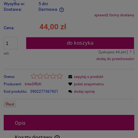
Wysyłka w:
5 dni
Dostawa:
Darmowa
sprawdź formy dostawy
Cena nie zawiera ewentualnych kosztów płatności
44,00 zł
Cena:
do koszyka
Zyskujesz
44
pkt [
?
]
szt.
dodaj do przechowalni
Ocena:
zapytaj o produkt
Producent:
InterDRUK
poleć znajomemu
Kod produktu:
5902277367921
dodaj opinię
Opis
Koszty dostawy