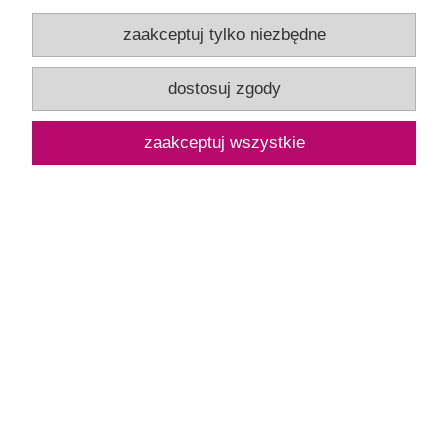
Gibsons 100 XXL - Debbie Cook, Shaggy Dog Story
zaakceptuj tylko niezbędne
99,00 zł
dostosuj zgody
do koszyka
zaakceptuj wszystkie
BESTSELLERY