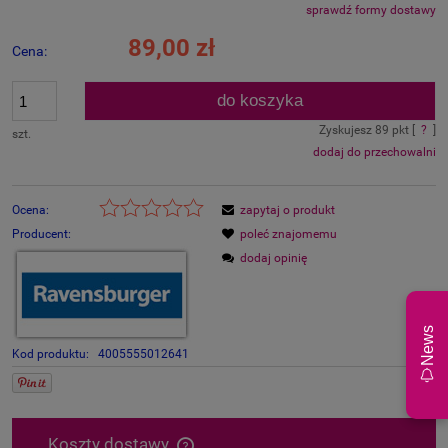
sprawdź formy dostawy
Cena nie zawiera ewentualnych kosztów płatności
89,00 zł
Cena:
do koszyka
Zyskujesz
89
pkt [
?
]
szt.
dodaj do przechowalni
Ocena:
zapytaj o produkt
Producent:
poleć znajomemu
dodaj opinię
News
Kod produktu:
4005555012641
Koszty dostawy