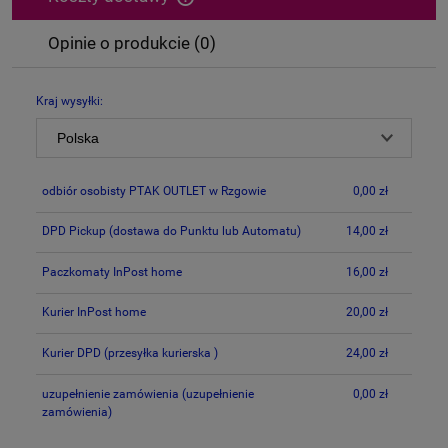
Cena nie zawiera ewentualnych kosztów płatności
Opinie o produkcie (0)
Kraj wysyłki:
odbiór osobisty PTAK OUTLET w Rzgowie
0,00 zł
DPD Pickup
(dostawa do Punktu lub Automatu)
14,00 zł
Paczkomaty InPost home
16,00 zł
Kurier InPost home
20,00 zł
Kurier DPD
(przesyłka kurierska )
24,00 zł
uzupełnienie zamówienia
(uzupełnienie
0,00 zł
zamówienia)