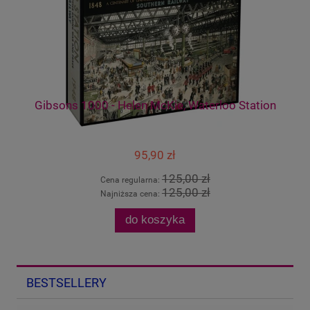
Gibsons 1000 - Helen McKie, Waterloo Station
Gi
95,90 zł
125,00 zł
Cena regularna:
125,00 zł
Najniższa cena:
do koszyka
BESTSELLERY