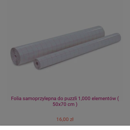
Folia samoprzylepna do puzzli 1,000 elementów (
50x70 cm )
16,00 zł