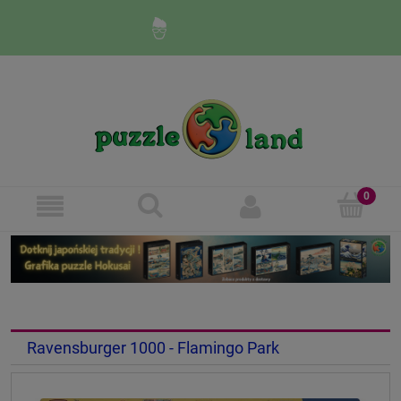
Zaloguj się
Zarejestruj się
Ravensburger 1000 - Flamingo Park