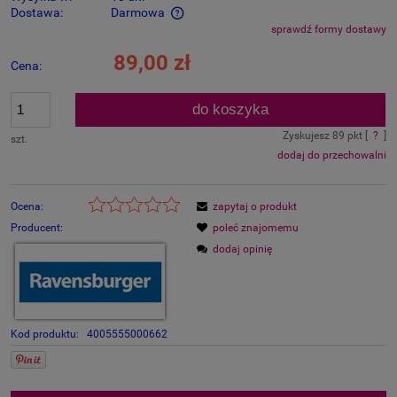
Dostawa:
Darmowa
sprawdź formy dostawy
Cena nie zawiera ewentualnych kosztów płatności
89,00 zł
Cena:
do koszyka
Zyskujesz
89
pkt [
?
]
szt.
dodaj do przechowalni
Ocena:
zapytaj o produkt
Producent:
poleć znajomemu
dodaj opinię
Kod produktu:
4005555000662