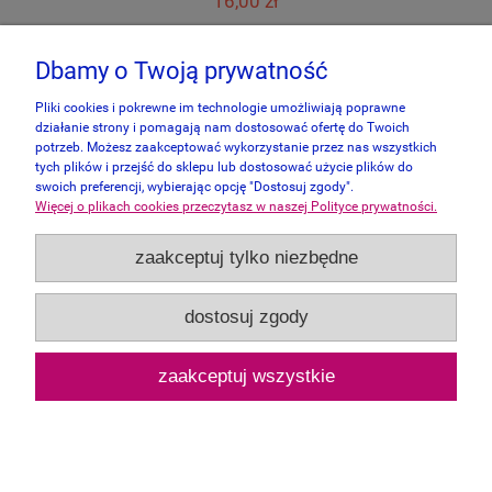
16,00 zł
do koszyka
Dbamy o Twoją prywatność
Pliki cookies i pokrewne im technologie umożliwiają poprawne
działanie strony i pomagają nam dostosować ofertę do Twoich
potrzeb. Możesz zaakceptować wykorzystanie przez nas wszystkich
tych plików i przejść do sklepu lub dostosować użycie plików do
swoich preferencji, wybierając opcję "Dostosuj zgody".
Więcej o plikach cookies przeczytasz w naszej Polityce prywatności.
Informacje
zaakceptuj tylko niezbędne
Panel Klienta
dostosuj zgody
Zakupy
zaakceptuj wszystkie
Pomoc
pokaż pełną wersję strony
Sklep internetowy Shoper.pl