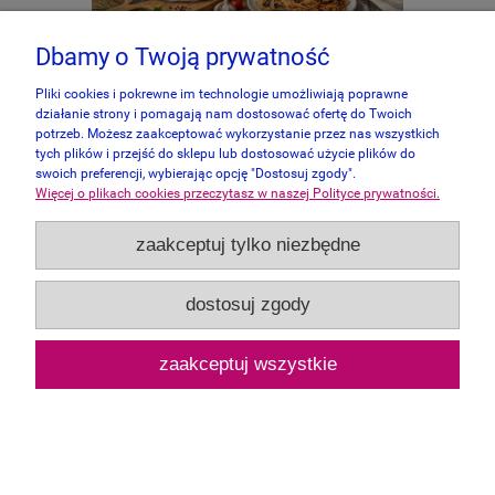
Dbamy o Twoją prywatność
Pliki cookies i pokrewne im technologie umożliwiają poprawne
Bluebird 1000 - Flavours of the South
działanie strony i pomagają nam dostosować ofertę do Twoich
potrzeb. Możesz zaakceptować wykorzystanie przez nas wszystkich
tych plików i przejść do sklepu lub dostosować użycie plików do
49,90 zł
swoich preferencji, wybierając opcję "Dostosuj zgody".
Więcej o plikach cookies przeczytasz w naszej Polityce prywatności.
64,00 zł
Cena regularna:
49,90 zł
Najniższa cena:
zaakceptuj tylko niezbędne
do koszyka
dostosuj zgody
zaakceptuj wszystkie
promocja