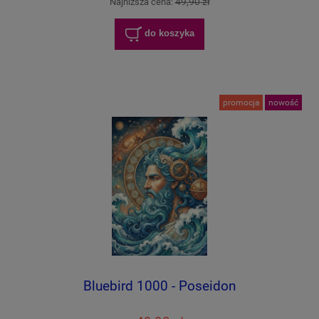
49,90 zł
Najniższa cena:
do koszyka
promocja
nowość
Bluebird 1000 - Poseidon