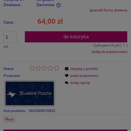
Dostawa:
Darmowa
sprawdź formy dostawy
Cena nie zawiera ewentualnych kosztów płatności
64,00 zł
Cena:
do koszyka
Zyskujesz
64
pkt [
?
]
szt.
dodaj do przechowalni
Ocena:
zapytaj o produkt
Producent:
poleć znajomemu
dodaj opinię
Kod produktu:
3663384910852