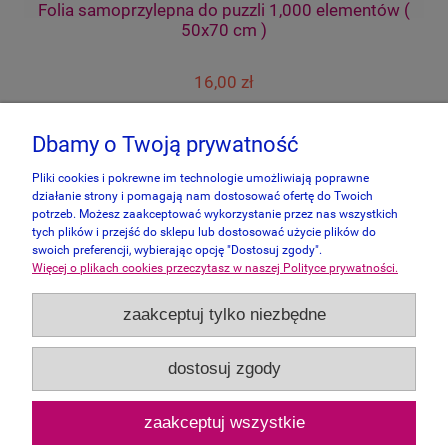
Folia samoprzylepna do puzzli 1,000 elementów (
50x70 cm )
16,00 zł
do koszyka
Dbamy o Twoją prywatność
Pliki cookies i pokrewne im technologie umożliwiają poprawne
działanie strony i pomagają nam dostosować ofertę do Twoich
potrzeb. Możesz zaakceptować wykorzystanie przez nas wszystkich
tych plików i przejść do sklepu lub dostosować użycie plików do
swoich preferencji, wybierając opcję "Dostosuj zgody".
Więcej o plikach cookies przeczytasz w naszej Polityce prywatności.
Informacje
zaakceptuj tylko niezbędne
Panel Klienta
dostosuj zgody
Zakupy
zaakceptuj wszystkie
Pomoc